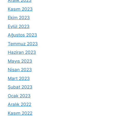
Aralık 2023
Kasım 2023
Ekim 2023
Eylül 2023
Ağustos 2023
Temmuz 2023
Haziran 2023
Mayıs 2023
Nisan 2023
Mart 2023
Şubat 2023
Ocak 2023
Aralık 2022
Kasım 2022