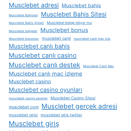
Musclebet adresi
Musclebet bahis
Musclebet Bahis Sitesi
Musclebet Bahisleri
Musclebet belge istiyor mu
Musclebet Bahis Şirketi
Musclebet bonus
Musclebet belgeler
musclebet canli
Musclebet bonusları
musclebet canli maç izle
Musclebet canlı bahis
Musclebet canlı casino
Musclebet canlı destek
Musclebet Canlı Maç
Musclebet canlı maç izleme
Musclebet casino
Musclebet casino oyunları
Musclebet Casino Sitesi
musclebet casino severler
Musclebet gerçek adresi
musclebet com
musclebet girisi
musclebet giris twitter
Musclebet giriş