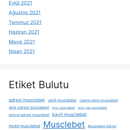
Eylül 2021
Ağustos 2021
Temmuz 2021
Haziran 2021
Mayıs 2021
Nisan 2021
Etiket Bulutu
adresi musclebet
canli musclebet
casino sitesi musclebet
giris adresi musclebet
giris musclebet
giris yap musclebet
kayit musclebet
güncel adresi musclebet
Musclebet
mobil musclebet
Musclebet Adres