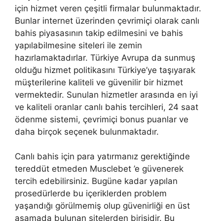
için hizmet veren çeşitli firmalar bulunmaktadır.
Bunlar internet üzerinden çevrimiçi olarak canlı
bahis piyasasının takip edilmesini ve bahis
yapılabilmesine siteleri ile zemin
hazırlamaktadırlar. Türkiye Avrupa da sunmuş
olduğu hizmet politikasını Türkiye’ye taşıyarak
müşterilerine kaliteli ve güvenilir bir hizmet
vermektedir. Sunulan hizmetler arasında en iyi
ve kaliteli oranlar canlı bahis tercihleri, 24 saat
ödenme sistemi, çevrimiçi bonus puanlar ve
daha birçok seçenek bulunmaktadır.
Canlı bahis için para yatırmanız gerektiğinde
tereddüt etmeden Musclebet ’e güvenerek
tercih edebilirsiniz. Bugüne kadar yapılan
prosedürlerde bu içeriklerden problem
yaşandığı görülmemiş olup güvenirliği en üst
aşamada bulunan sitelerden birisidir. Bu