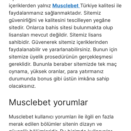
içeriklerden yalnız
Musclebet
Türkiye kalitesi ile
faydalanmanız sağlanmaktadır. Sitemiz
güvenirliğini ve kalitesini tescilleyen yegâne
sitedir. Onlarca bahis sitesi bulunmakta olup
lisansları mevcut değildir. Sitemiz lisans
sahibidir. Güvenerek sitemiz içeriklerinden
faydalanabilir ve yararlanabilirsiniz. Bunun için
sitemize üyelik prosedürünün gerçekleşmesi
gereklidir. Bununla beraber sitemizde tek maç
oynama, yüksek oranlar, para yatırmanız
durumunda bonus gibi üstün imkâna sahip
olacaksınız.
Musclebet yorumlar
Musclebet kullanıcı yorumları ile ilgili en fazla
merak edilen bölümler sitenin dizayn ve