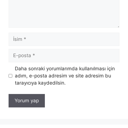
İsim
E-
posta
İnternet
Daha sonraki yorumlarımda kullanılması için
sitesi
adım, e-posta adresim ve site adresim bu
tarayıcıya kaydedilsin.