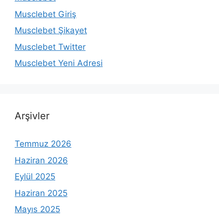
Musclebet Giriş
Musclebet Şikayet
Musclebet Twitter
Musclebet Yeni Adresi
Arşivler
Temmuz 2026
Haziran 2026
Eylül 2025
Haziran 2025
Mayıs 2025