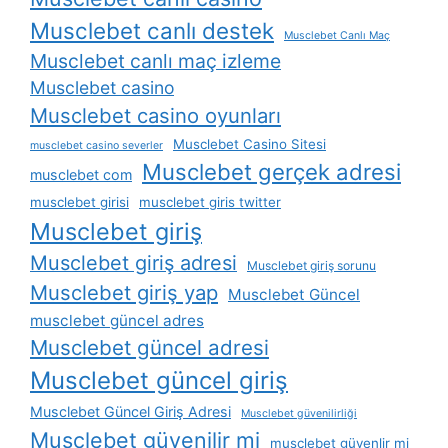
Musclebet canlı destek
Musclebet Canlı Maç
Musclebet canlı maç izleme
Musclebet casino
Musclebet casino oyunları
Musclebet Casino Sitesi
musclebet casino severler
Musclebet gerçek adresi
musclebet com
musclebet girisi
musclebet giris twitter
Musclebet giriş
Musclebet giriş adresi
Musclebet giriş sorunu
Musclebet giriş yap
Musclebet Güncel
musclebet güncel adres
Musclebet güncel adresi
Musclebet güncel giriş
Musclebet Güncel Giriş Adresi
Musclebet güvenilirliği
Musclebet güvenilir mi
musclebet güvenlir mi