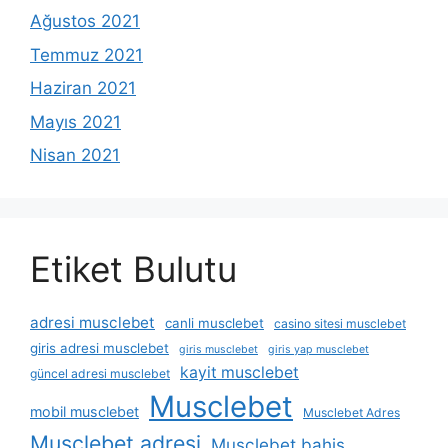
Ağustos 2021
Temmuz 2021
Haziran 2021
Mayıs 2021
Nisan 2021
Etiket Bulutu
adresi musclebet
canli musclebet
casino sitesi musclebet
giris adresi musclebet
giris musclebet
giris yap musclebet
kayit musclebet
güncel adresi musclebet
Musclebet
mobil musclebet
Musclebet Adres
Musclebet adresi
Musclebet bahis