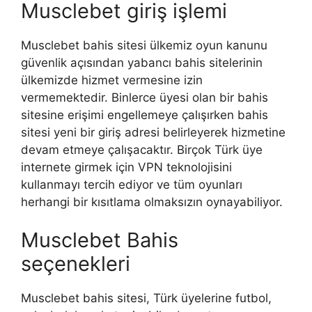
Musclebet giriş işlemi
Musclebet bahis sitesi ülkemiz oyun kanunu
güvenlik açısından yabancı bahis sitelerinin
ülkemizde hizmet vermesine izin
vermemektedir. Binlerce üyesi olan bir bahis
sitesine erişimi engellemeye çalışırken bahis
sitesi yeni bir giriş adresi belirleyerek hizmetine
devam etmeye çalışacaktır. Birçok Türk üye
internete girmek için VPN teknolojisini
kullanmayı tercih ediyor ve tüm oyunları
herhangi bir kısıtlama olmaksızın oynayabiliyor.
Musclebet Bahis
seçenekleri
Musclebet bahis sitesi, Türk üyelerine futbol,