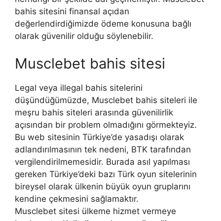
bahis sitesini finansal açıdan
değerlendirdiğimizde ödeme konusuna bağlı
olarak güvenilir olduğu söylenebilir.
Musclebet bahis sitesi
Legal veya illegal bahis sitelerini
düşündüğümüzde, Musclebet bahis siteleri ile
meşru bahis siteleri arasında güvenilirlik
açısından bir problem olmadığını görmekteyiz.
Bu web sitesinin Türkiye’de yasadışı olarak
adlandırılmasının tek nedeni, BTK tarafından
vergilendirilmemesidir. Burada asıl yapılması
gereken Türkiye’deki bazı Türk oyun sitelerinin
bireysel olarak ülkenin büyük oyun gruplarını
kendine çekmesini sağlamaktır.
Musclebet sitesi ülkeme hizmet vermeye