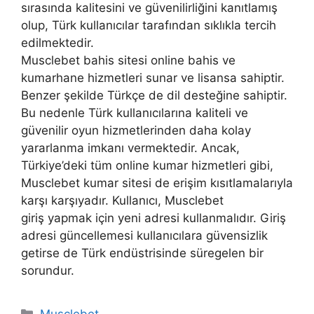
sırasında kalitesini ve güvenilirliğini kanıtlamış
olup, Türk kullanıcılar tarafından sıklıkla tercih
edilmektedir.
Musclebet bahis sitesi online bahis ve
kumarhane hizmetleri sunar ve lisansa sahiptir.
Benzer şekilde Türkçe de dil desteğine sahiptir.
Bu nedenle Türk kullanıcılarına kaliteli ve
güvenilir oyun hizmetlerinden daha kolay
yararlanma imkanı vermektedir. Ancak,
Türkiye’deki tüm online kumar hizmetleri gibi,
Musclebet kumar sitesi de erişim kısıtlamalarıyla
karşı karşıyadır. Kullanıcı, Musclebet
giriş yapmak için yeni adresi kullanmalıdır. Giriş
adresi güncellemesi kullanıcılara güvensizlik
getirse de Türk endüstrisinde süregelen bir
sorundur.
Kategoriler