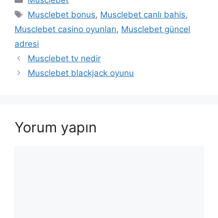
Musclebet
Etiketler
Musclebet bonus
,
Musclebet canlı bahis
,
Musclebet casino oyunları
,
Musclebet güncel
adresi
Musclebet tv nedir
Musclebet blackjack oyunu
Yorum yapın
Yorum