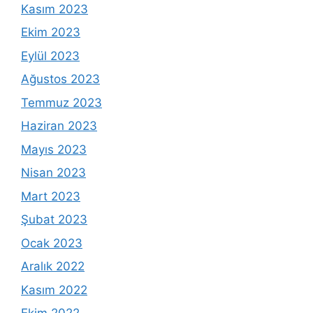
Kasım 2023
Ekim 2023
Eylül 2023
Ağustos 2023
Temmuz 2023
Haziran 2023
Mayıs 2023
Nisan 2023
Mart 2023
Şubat 2023
Ocak 2023
Aralık 2022
Kasım 2022