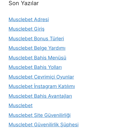
Son Yazılar
Musclebet Adresi
Musclebet Giriş
Musclebet Bonus Türleri
Musclebet Belge Yardımı
Musclebet Bahis Menüsü
Musclebet Bahis Yolları
Musclebet Çevrimiçi Oyunlar
Musclebet İnstagram Katılımı
Musclebet Bahis Avantajları
Musclebet
Musclebet Site Güvenilirliği
Musclebet Güvenilirlik Şüphesi