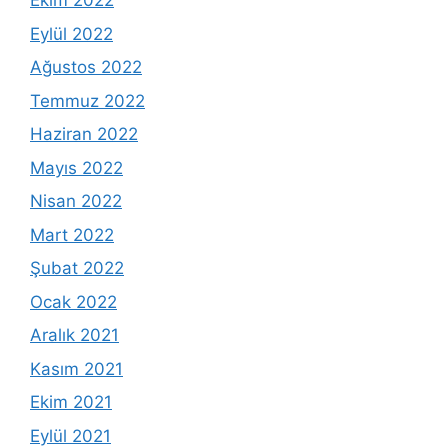
Ekim 2022
Eylül 2022
Ağustos 2022
Temmuz 2022
Haziran 2022
Mayıs 2022
Nisan 2022
Mart 2022
Şubat 2022
Ocak 2022
Aralık 2021
Kasım 2021
Ekim 2021
Eylül 2021