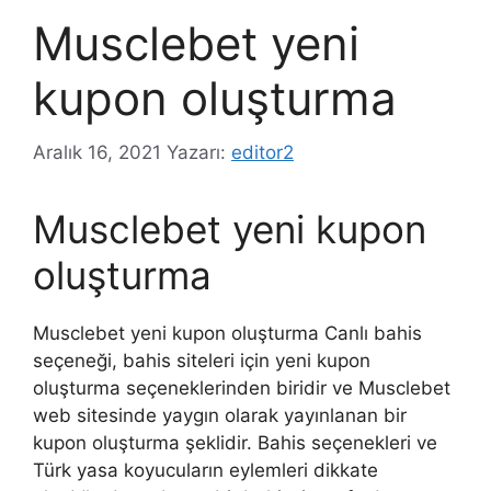
Musclebet yeni
kupon oluşturma
Aralık 16, 2021
Yazarı:
editor2
Musclebet yeni kupon
oluşturma
Musclebet yeni kupon oluşturma Canlı bahis
seçeneği, bahis siteleri için yeni kupon
oluşturma seçeneklerinden biridir ve Musclebet
web sitesinde yaygın olarak yayınlanan bir
kupon oluşturma şeklidir. Bahis seçenekleri ve
Türk yasa koyucuların eylemleri dikkate