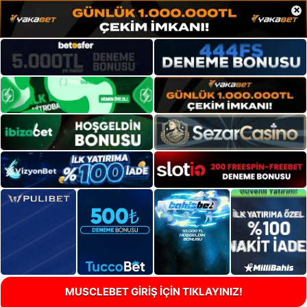
×
MUSCLEBET GİRİŞ İÇİN TIKLAYINIZ!