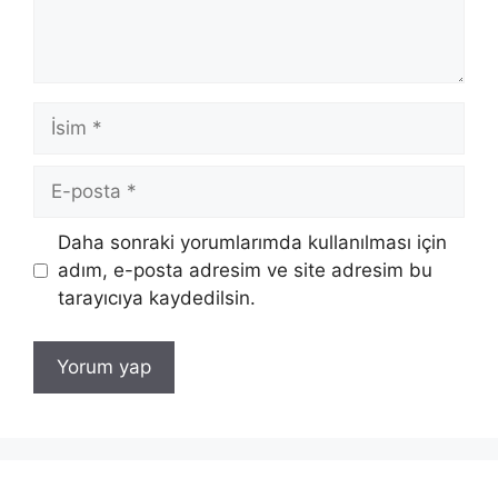
İsim
E-
posta
İnternet
Daha sonraki yorumlarımda kullanılması için
sitesi
adım, e-posta adresim ve site adresim bu
tarayıcıya kaydedilsin.