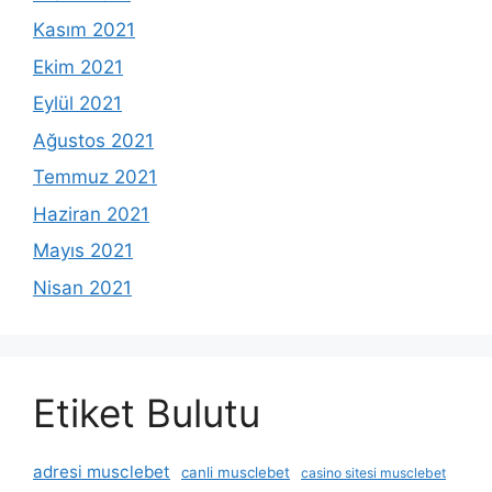
Kasım 2021
Ekim 2021
Eylül 2021
Ağustos 2021
Temmuz 2021
Haziran 2021
Mayıs 2021
Nisan 2021
Etiket Bulutu
adresi musclebet
canli musclebet
casino sitesi musclebet