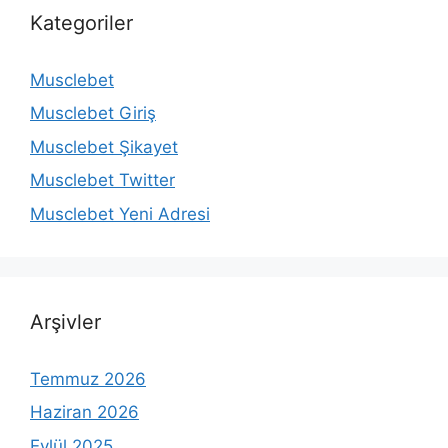
Kategoriler
Musclebet
Musclebet Giriş
Musclebet Şikayet
Musclebet Twitter
Musclebet Yeni Adresi
Arşivler
Temmuz 2026
Haziran 2026
Eylül 2025