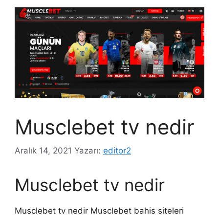
Musclebet tv nedir
Aralık 14, 2021
Yazarı:
editor2
Musclebet tv nedir
Musclebet tv nedir Musclebet bahis siteleri