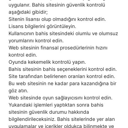
uygulanır. Bahis sitesinin güvenlik kontrolü
aşağıdaki gibidir;
Sitenin lisansı olup olmadığını kontrol edin.
Lisans bilgilerini görüntüleyin.
Kullanıcının bahis sitesindeki olumlu ve olumsuz
yorumlarını kontrol edin.
Web sitesinin finansal prosedürlerinin hızını
kontrol edin.
Oyunda kekemelik kontrolü yapın.
Bahis sitesinin bahis seçeneklerini kontrol edin.
Site tarafından belirlenen oranları kontrol edin.
Bu web sitesinin ne kadar para kazandığına bir
göz atın.
Web sitesinde oyun sağlayıcısını kontrol edin.
Yukarıdaki işlemleri yaptıktan sonra bahis
sitesinin güvenlik durumu hakkında
bilgilendirileceksiniz. Bahis sitelerinde yer alan
uygulamalar ve içerikler oldukça bilinmekte ve