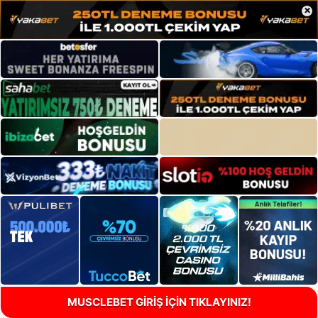
×
MUSCLEBET GİRİŞ İÇİN TIKLAYINIZ!