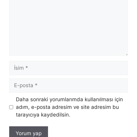
İsim
E-
posta
İnternet
Daha sonraki yorumlarımda kullanılması için
sitesi
adım, e-posta adresim ve site adresim bu
tarayıcıya kaydedilsin.