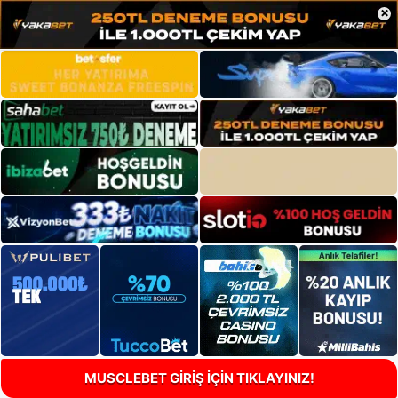
×
MUSCLEBET GİRİŞ İÇİN TIKLAYINIZ!