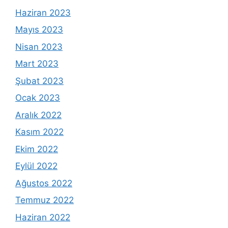
Haziran 2023
Mayıs 2023
Nisan 2023
Mart 2023
Şubat 2023
Ocak 2023
Aralık 2022
Kasım 2022
Ekim 2022
Eylül 2022
Ağustos 2022
Temmuz 2022
Haziran 2022