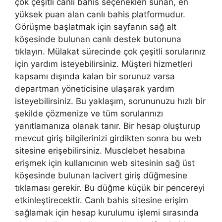
çok çeşitli canlı bahis seçenekleri sunan, en
yüksek puan alan canlı bahis platformudur.
Görüşme başlatmak için sayfanın sağ alt
köşesinde bulunan canlı destek butonuna
tıklayın. Mülakat sürecinde çok çeşitli sorularınız
için yardım isteyebilirsiniz. Müşteri hizmetleri
kapsamı dışında kalan bir sorunuz varsa
departman yöneticisine ulaşarak yardım
isteyebilirsiniz. Bu yaklaşım, sorununuzu hızlı bir
şekilde çözmenize ve tüm sorularınızı
yanıtlamanıza olanak tanır. Bir hesap oluşturup
mevcut giriş bilgilerinizi girdikten sonra bu web
sitesine erişebilirsiniz. Musclebet hesabına
erişmek için kullanıcının web sitesinin sağ üst
köşesinde bulunan lacivert giriş düğmesine
tıklaması gerekir. Bu düğme küçük bir pencereyi
etkinleştirecektir. Canlı bahis sitesine erişim
sağlamak için hesap kurulumu işlemi sırasında