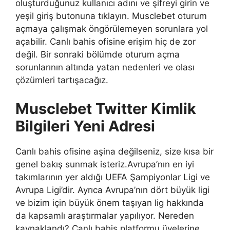
oluşturduğunuz kullanıcı adını ve şifreyi girin ve
yeşil giriş butonuna tıklayın. Musclebet oturum
açmaya çalışmak öngörülemeyen sorunlara yol
açabilir. Canlı bahis ofisine erişim hiç de zor
değil. Bir sonraki bölümde oturum açma
sorunlarının altında yatan nedenleri ve olası
çözümleri tartışacağız.
Musclebet Twitter Kimlik
Bilgileri Yeni Adresi
Canlı bahis ofisine aşina değilseniz, size kısa bir
genel bakış sunmak isteriz.Avrupa’nın en iyi
takımlarının yer aldığı UEFA Şampiyonlar Ligi ve
Avrupa Ligi’dir. Ayrıca Avrupa’nın dört büyük ligi
ve bizim için büyük önem taşıyan lig hakkında
da kapsamlı araştırmalar yapılıyor. Nereden
kaynaklandı? Canlı bahis platformu üyelerine