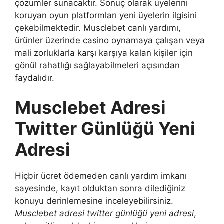
çözümler sunacaktır. Sonuç olarak üyelerini
koruyan oyun platformları yeni üyelerin ilgisini
çekebilmektedir. Musclebet canlı yardımı,
ürünler üzerinde casino oynamaya çalışan veya
mali zorluklarla karşı karşıya kalan kişiler için
gönül rahatlığı sağlayabilmeleri açısından
faydalıdır.
Musclebet Adresi
Twitter Günlüğü Yeni
Adresi
Hiçbir ücret ödemeden canlı yardım imkanı
sayesinde, kayıt olduktan sonra dilediğiniz
konuyu derinlemesine inceleyebilirsiniz.
Musclebet adresi twitter günlüğü yeni adresi
,