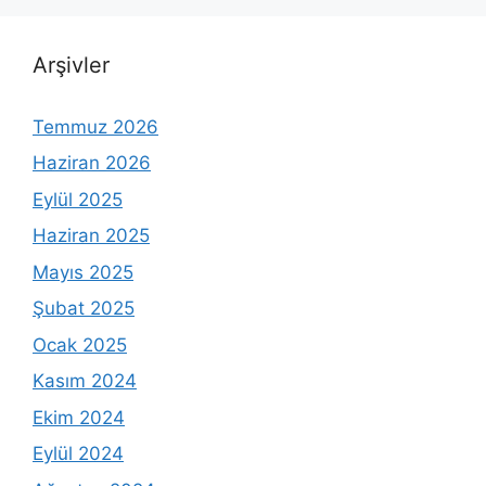
Arşivler
Temmuz 2026
Haziran 2026
Eylül 2025
Haziran 2025
Mayıs 2025
Şubat 2025
Ocak 2025
Kasım 2024
Ekim 2024
Eylül 2024