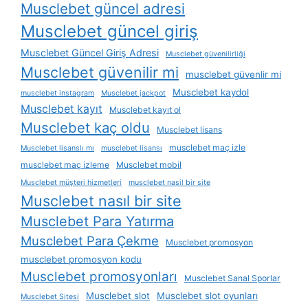
Musclebet güncel adresi
Musclebet güncel giriş
Musclebet Güncel Giriş Adresi
Musclebet güvenilirliği
Musclebet güvenilir mi
musclebet güvenlir mi
Musclebet kaydol
musclebet instagram
Musclebet jackpot
Musclebet kayıt
Musclebet kayıt ol
Musclebet kaç oldu
Musclebet lisans
musclebet maç izle
Musclebet lisanslı mı
musclebet lisansı
musclebet maç izleme
Musclebet mobil
Musclebet müşteri hizmetleri
musclebet nasil bir site
Musclebet nasıl bir site
Musclebet Para Yatırma
Musclebet Para Çekme
Musclebet promosyon
musclebet promosyon kodu
Musclebet promosyonları
Musclebet Sanal Sporlar
Musclebet slot
Musclebet slot oyunları
Musclebet Sitesi