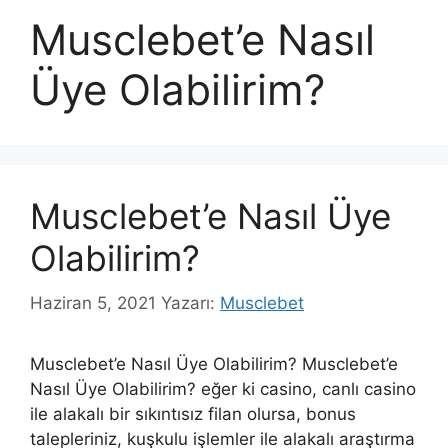
Musclebet’e Nasıl
Üye Olabilirim?
Musclebet’e Nasıl Üye
Olabilirim?
Haziran 5, 2021
Yazarı:
Musclebet
Musclebet’e Nasıl Üye Olabilirim? Musclebet’e
Nasıl Üye Olabilirim? eğer ki casino, canlı casino
ile alakalı bir sıkıntısız filan olursa, bonus
talepleriniz, kuşkulu işlemler ile alakalı araştırma