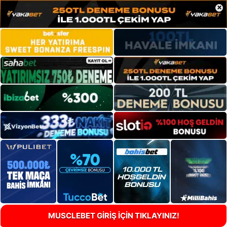
×
MUSCLEBET GİRİŞ İÇİN TIKLAYINIZ!