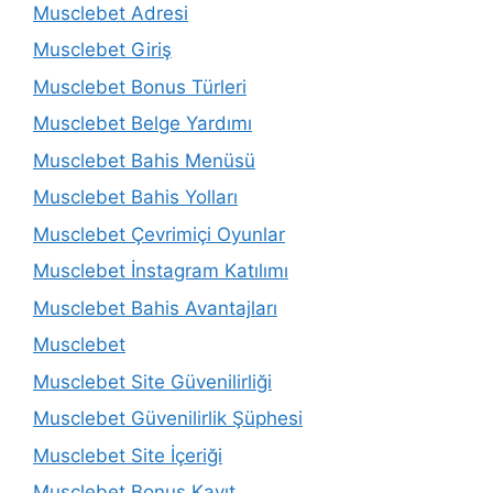
Musclebet Adresi
Musclebet Giriş
Musclebet Bonus Türleri
Musclebet Belge Yardımı
Musclebet Bahis Menüsü
Musclebet Bahis Yolları
Musclebet Çevrimiçi Oyunlar
Musclebet İnstagram Katılımı
Musclebet Bahis Avantajları
Musclebet
Musclebet Site Güvenilirliği
Musclebet Güvenilirlik Şüphesi
Musclebet Site İçeriği
Musclebet Bonus Kayıt