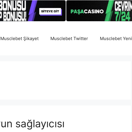
Musclebet Şikayet
Musclebet Twitter
Musclebet Yeni
un sağlayıcısı