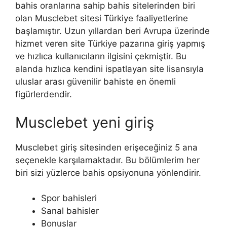
bahis oranlarına sahip bahis sitelerinden biri
olan Musclebet sitesi Türkiye faaliyetlerine
başlamıştır. Uzun yıllardan beri Avrupa üzerinde
hizmet veren site Türkiye pazarına giriş yapmış
ve hızlıca kullanıcıların ilgisini çekmiştir. Bu
alanda hızlıca kendini ispatlayan site lisansıyla
uluslar arası güvenilir bahiste en önemli
figürlerdendir.
Musclebet yeni giriş
Musclebet giriş sitesinden erişeceğiniz 5 ana
seçenekle karşılamaktadır. Bu bölümlerim her
biri sizi yüzlerce bahis opsiyonuna yönlendirir.
Spor bahisleri
Sanal bahisler
Bonuslar