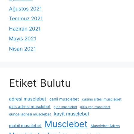
Ağustos 2021
Temmuz 2021
Haziran 2021
Mayıs 2021
Nisan 2021
Etiket Bulutu
adresi musclebet
canli musclebet
casino sitesi musclebet
giris adresi musclebet
giris musclebet
giris yap musclebet
kayit musclebet
güncel adresi musclebet
Musclebet
mobil musclebet
Musclebet Adres