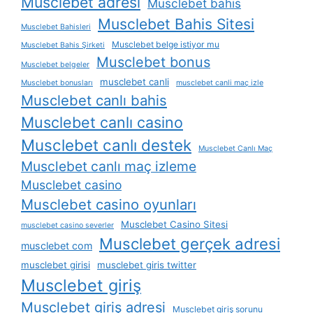
Musclebet adresi
Musclebet bahis
Musclebet Bahis Sitesi
Musclebet Bahisleri
Musclebet belge istiyor mu
Musclebet Bahis Şirketi
Musclebet bonus
Musclebet belgeler
musclebet canli
Musclebet bonusları
musclebet canli maç izle
Musclebet canlı bahis
Musclebet canlı casino
Musclebet canlı destek
Musclebet Canlı Maç
Musclebet canlı maç izleme
Musclebet casino
Musclebet casino oyunları
Musclebet Casino Sitesi
musclebet casino severler
Musclebet gerçek adresi
musclebet com
musclebet girisi
musclebet giris twitter
Musclebet giriş
Musclebet giriş adresi
Musclebet giriş sorunu