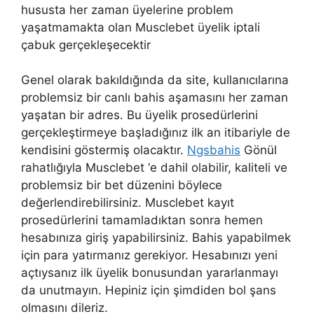
hususta her zaman üyelerine problem
yaşatmamakta olan Musclebet üyelik iptali
çabuk gerçekleşecektir
Genel olarak bakıldığında da site, kullanıcılarına
problemsiz bir canlı bahis aşamasını her zaman
yaşatan bir adres. Bu üyelik prosedürlerini
gerçekleştirmeye başladığınız ilk an itibariyle de
kendisini göstermiş olacaktır.
Ngsbahis
Gönül
rahatlığıyla Musclebet ‘e dahil olabilir, kaliteli ve
problemsiz bir bet düzenini böylece
değerlendirebilirsiniz. Musclebet kayıt
prosedürlerini tamamladıktan sonra hemen
hesabınıza giriş yapabilirsiniz. Bahis yapabilmek
için para yatırmanız gerekiyor. Hesabınızı yeni
açtıysanız ilk üyelik bonusundan yararlanmayı
da unutmayın. Hepiniz için şimdiden bol şans
olmasını dileriz.