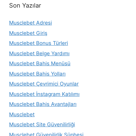
Son Yazılar
Musclebet Adresi
Musclebet Giriş
Musclebet Bonus Türleri
Musclebet Belge Yardımı
Musclebet Bahis Menüsü
Musclebet Bahis Yolları
Musclebet Çevrimiçi Oyunlar
Musclebet İnstagram Katılımı
Musclebet Bahis Avantajları
Musclebet
Musclebet Site Güvenilirliği
Musclebet Güvenilirlik Şüphesi