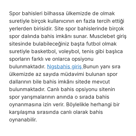
Spor bahisleri bilhassa ülkemizde de olmak
suretiyle birçok kullanıcının en fazla tercih ettiği
yerlerden birisidir. Site spor bahislerinde birçok
spor dalında bahis imkânı sunar. Musclebet giriş
sitesinde bulabileceğiniz başta futbol olmak
suretiyle basketbol, voleybol, tenis gibi başlıca
sporların farklı ve onlarca opsiyonu
bulunmaktadır.
Ngsbahis giriş
Bunun yanı sıra
ülkemizde az sayıda müdavimi bulunan spor
dallarının bile bahis imkânı sitede mevcut
bulunmaktadır. Canlı bahis opsiyonu sitenin
spor yarışmalarının anında o sırada bahis
oynanmasına izin verir. Böylelikle herhangi bir
karşılaşma sırasında canlı olarak bahis
oynanabilir.