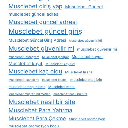
Musclebet giriş yap
Musclebet Güncel
musclebet güncel adres
Musclebet güncel adresi
Musclebet güncel giriş
Musclebet Güncel Giriş Adresi
Musclebet güvenilirliği
Musclebet güvenilir mi
musclebet güvenlir mi
Musclebet kaydol
musclebet instagram
Musclebet jackpot
Musclebet kayıt
Musclebet kayıt ol
Musclebet kaç oldu
Musclebet lisans
musclebet maç izle
Musclebet lisanslı mı
musclebet lisansı
musclebet maç izleme
Musclebet mobil
Musclebet müşteri hizmetleri
musclebet nasil bir site
Musclebet nasıl bir site
Musclebet Para Yatırma
Musclebet Para Çekme
Musclebet promosyon
musclebet promosyon kodu