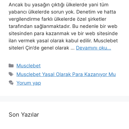
Ancak bu yasağın çıktığı ülkelerde yani tüm
yabancı ülkelerde sorun yok. Denetim ve hatta
vergilendirme farklı ülkelerde özel şirketler
tarafından sağlanmaktadır. Bu nedenle bir web
sitesinden para kazanmak ve bir web sitesinde
ilan vermek yasal olarak kabul edilir. Musclebet
siteleri Çin’de genel olarak …
Devamını oku…
Kategoriler
Musclebet
Etiketler
Musclebet Yasal Olarak Para Kazanıyor Mu
Yorum yap
Son Yazılar