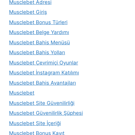
Musclebet Adresi
Musclebet Giriş
Musclebet Bonus Türleri
Musclebet Belge Yardımı
Musclebet Bahis Menüsü
Musclebet Bahis Yolları
Musclebet Çevrimiçi Oyunlar
Musclebet İnstagram Katılımı
Musclebet Bahis Avantajları
Musclebet
Musclebet Site Güvenilirliği
Musclebet Güvenilirlik Şüphesi
Musclebet Site İçeriği
Musclebet Bonus Kayıt