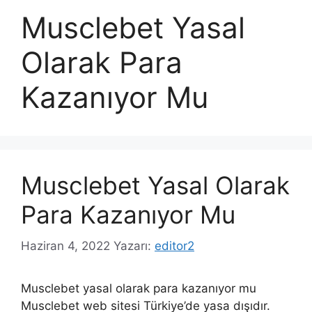
Musclebet Yasal
Olarak Para
Kazanıyor Mu
Musclebet Yasal Olarak
Para Kazanıyor Mu
Haziran 4, 2022
Yazarı:
editor2
Musclebet yasal olarak para kazanıyor mu
Musclebet web sitesi Türkiye’de yasa dışıdır.