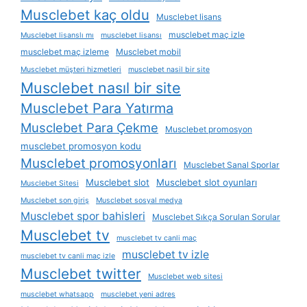
Musclebet kaç oldu
Musclebet lisans
musclebet maç izle
Musclebet lisanslı mı
musclebet lisansı
musclebet maç izleme
Musclebet mobil
Musclebet müşteri hizmetleri
musclebet nasil bir site
Musclebet nasıl bir site
Musclebet Para Yatırma
Musclebet Para Çekme
Musclebet promosyon
musclebet promosyon kodu
Musclebet promosyonları
Musclebet Sanal Sporlar
Musclebet slot
Musclebet slot oyunları
Musclebet Sitesi
Musclebet son giriş
Musclebet sosyal medya
Musclebet spor bahisleri
Musclebet Sıkça Sorulan Sorular
Musclebet tv
musclebet tv canli maç
musclebet tv izle
musclebet tv canli maç izle
Musclebet twitter
Musclebet web sitesi
musclebet whatsapp
musclebet yeni adres