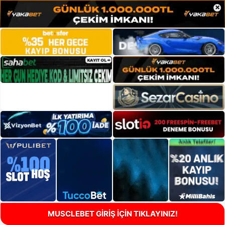
×
MUSCLEBET GİRİŞ İÇİN TIKLAYINIZ!