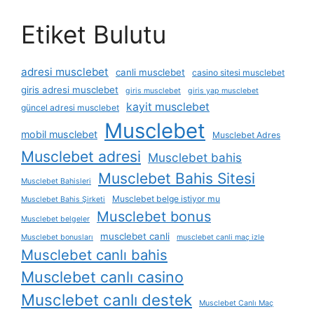
Etiket Bulutu
adresi musclebet
canli musclebet
casino sitesi musclebet
giris adresi musclebet
giris musclebet
giris yap musclebet
kayit musclebet
güncel adresi musclebet
Musclebet
mobil musclebet
Musclebet Adres
Musclebet adresi
Musclebet bahis
Musclebet Bahis Sitesi
Musclebet Bahisleri
Musclebet belge istiyor mu
Musclebet Bahis Şirketi
Musclebet bonus
Musclebet belgeler
musclebet canli
Musclebet bonusları
musclebet canli maç izle
Musclebet canlı bahis
Musclebet canlı casino
Musclebet canlı destek
Musclebet Canlı Maç