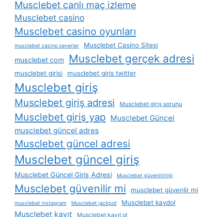
Musclebet canlı maç izleme
Musclebet casino
Musclebet casino oyunları
Musclebet Casino Sitesi
musclebet casino severler
Musclebet gerçek adresi
musclebet com
musclebet girisi
musclebet giris twitter
Musclebet giriş
Musclebet giriş adresi
Musclebet giriş sorunu
Musclebet giriş yap
Musclebet Güncel
musclebet güncel adres
Musclebet güncel adresi
Musclebet güncel giriş
Musclebet Güncel Giriş Adresi
Musclebet güvenilirliği
Musclebet güvenilir mi
musclebet güvenlir mi
Musclebet kaydol
musclebet instagram
Musclebet jackpot
Musclebet kayıt
Musclebet kayıt ol