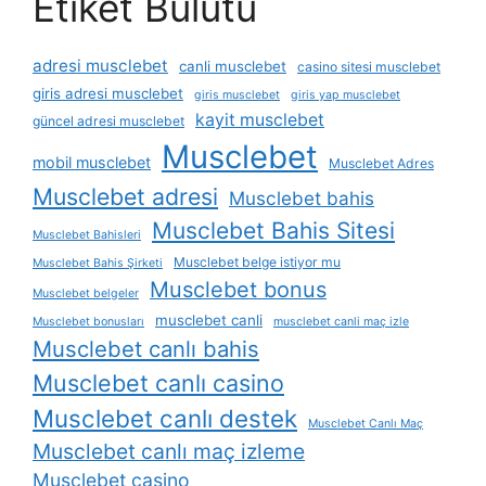
Etiket Bulutu
adresi musclebet
canli musclebet
casino sitesi musclebet
giris adresi musclebet
giris musclebet
giris yap musclebet
kayit musclebet
güncel adresi musclebet
Musclebet
mobil musclebet
Musclebet Adres
Musclebet adresi
Musclebet bahis
Musclebet Bahis Sitesi
Musclebet Bahisleri
Musclebet belge istiyor mu
Musclebet Bahis Şirketi
Musclebet bonus
Musclebet belgeler
musclebet canli
Musclebet bonusları
musclebet canli maç izle
Musclebet canlı bahis
Musclebet canlı casino
Musclebet canlı destek
Musclebet Canlı Maç
Musclebet canlı maç izleme
Musclebet casino