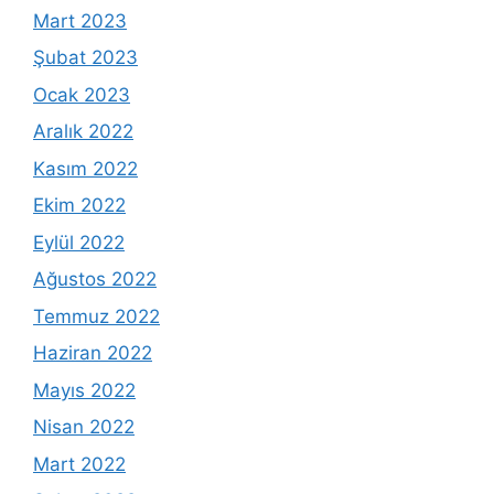
Mart 2023
Şubat 2023
Ocak 2023
Aralık 2022
Kasım 2022
Ekim 2022
Eylül 2022
Ağustos 2022
Temmuz 2022
Haziran 2022
Mayıs 2022
Nisan 2022
Mart 2022