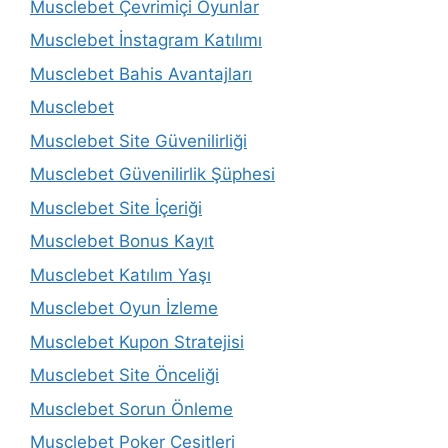
Musclebet Çevrimiçi Oyunlar
Musclebet İnstagram Katılımı
Musclebet Bahis Avantajları
Musclebet
Musclebet Site Güvenilirliği
Musclebet Güvenilirlik Şüphesi
Musclebet Site İçeriği
Musclebet Bonus Kayıt
Musclebet Katılım Yaşı
Musclebet Oyun İzleme
Musclebet Kupon Stratejisi
Musclebet Site Önceliği
Musclebet Sorun Önleme
Musclebet Poker Çeşitleri