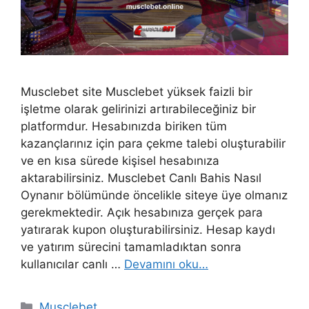
Musclebet site Musclebet yüksek faizli bir
işletme olarak gelirinizi artırabileceğiniz bir
platformdur. Hesabınızda biriken tüm
kazançlarınız için para çekme talebi oluşturabilir
ve en kısa sürede kişisel hesabınıza
aktarabilirsiniz. Musclebet Canlı Bahis Nasıl
Oynanır bölümünde öncelikle siteye üye olmanız
gerekmektedir. Açık hesabınıza gerçek para
yatırarak kupon oluşturabilirsiniz. Hesap kaydı
ve yatırım sürecini tamamladıktan sonra
kullanıcılar canlı …
Devamını oku…
Kategoriler
Musclebet