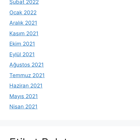
Şubat 2022
Ocak 2022
Aralık 2021
Kasım 2021
Ekim 2021
Eylül 2021
Ağustos 2021
Temmuz 2021
Haziran 2021
Mayıs 2021
Nisan 2021