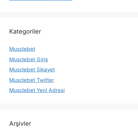
Kategoriler
Musclebet
Musclebet Giriş
Musclebet Şikayet
Musclebet Twitter
Musclebet Yeni Adresi
Arşivler