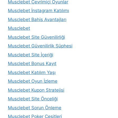
Musclebet Çevrimiçi Oyunlar
Musclebet İnstagram Katılımı
Musclebet Bahis Avantajları
Musclebet
Musclebet Site Güvenilirliği
Musclebet Güvenilirlik Şüphesi
Musclebet Site İçeriği
Musclebet Bonus Kayıt
Musclebet Katılım Yaşı
Musclebet Oyun İzleme
Musclebet Kupon Stratejisi
Musclebet Site Önceliği
Musclebet Sorun Önleme
Musclebet Poker Çeşitleri