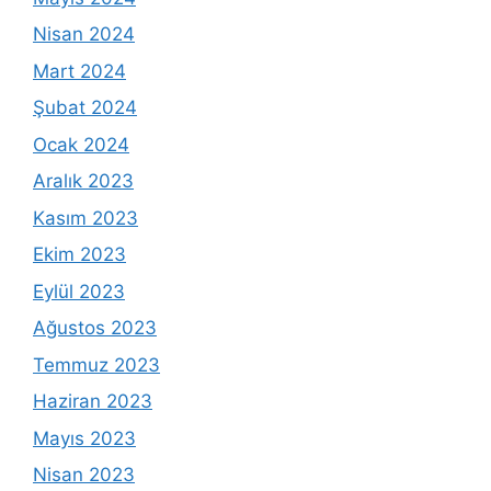
Nisan 2024
Mart 2024
Şubat 2024
Ocak 2024
Aralık 2023
Kasım 2023
Ekim 2023
Eylül 2023
Ağustos 2023
Temmuz 2023
Haziran 2023
Mayıs 2023
Nisan 2023