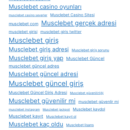
Musclebet casino oyunları
Musclebet Casino Sitesi
musclebet casino severler
Musclebet gerçek adresi
musclebet com
musclebet girisi
musclebet giris twitter
Musclebet giriş
Musclebet giriş adresi
Musclebet giriş sorunu
Musclebet giriş yap
Musclebet Güncel
musclebet güncel adres
Musclebet güncel adresi
Musclebet güncel giriş
Musclebet Güncel Giriş Adresi
Musclebet güvenilirliği
Musclebet güvenilir mi
musclebet güvenlir mi
Musclebet kaydol
musclebet instagram
Musclebet jackpot
Musclebet kayıt
Musclebet kayıt ol
Musclebet kaç oldu
Musclebet lisans