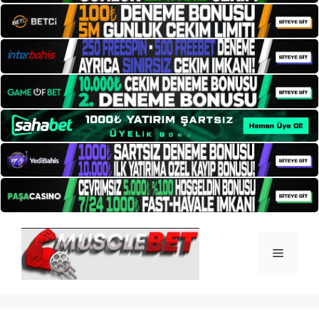
İçeriğe
atla
Menü