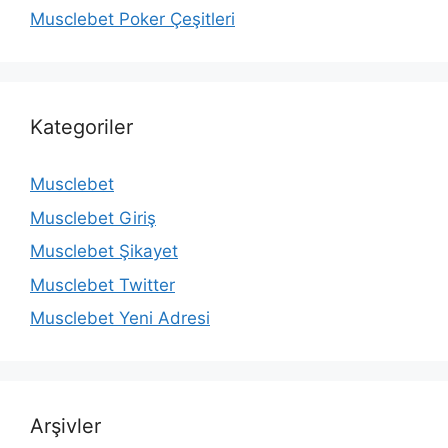
Musclebet Poker Çeşitleri
Kategoriler
Musclebet
Musclebet Giriş
Musclebet Şikayet
Musclebet Twitter
Musclebet Yeni Adresi
Arşivler