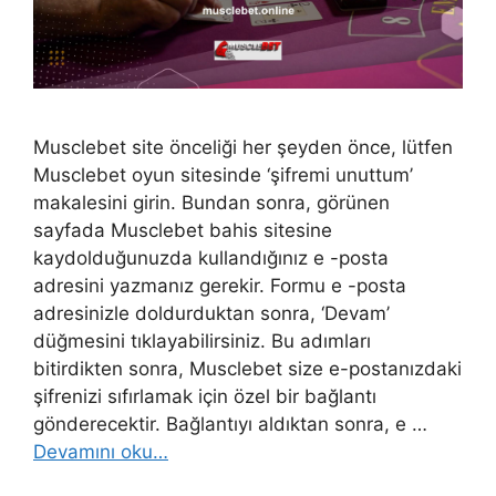
Musclebet site önceliği her şeyden önce, lütfen
Musclebet oyun sitesinde ‘şifremi unuttum’
makalesini girin. Bundan sonra, görünen
sayfada Musclebet bahis sitesine
kaydolduğunuzda kullandığınız e -posta
adresini yazmanız gerekir. Formu e -posta
adresinizle doldurduktan sonra, ‘Devam’
düğmesini tıklayabilirsiniz. Bu adımları
bitirdikten sonra, Musclebet size e-postanızdaki
şifrenizi sıfırlamak için özel bir bağlantı
gönderecektir. Bağlantıyı aldıktan sonra, e …
Devamını oku…