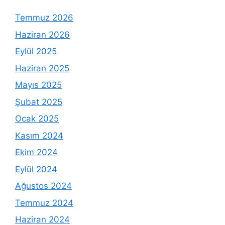
Temmuz 2026
Haziran 2026
Eylül 2025
Haziran 2025
Mayıs 2025
Şubat 2025
Ocak 2025
Kasım 2024
Ekim 2024
Eylül 2024
Ağustos 2024
Temmuz 2024
Haziran 2024