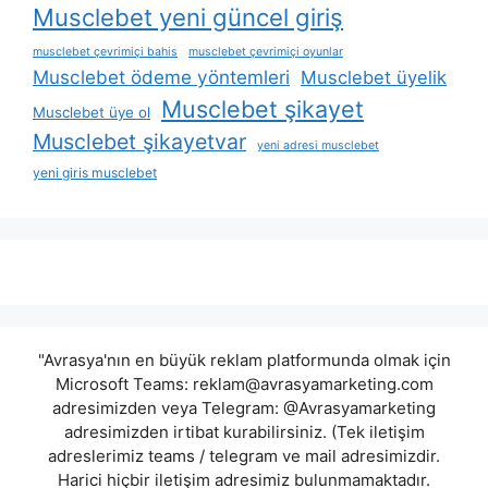
Musclebet yeni güncel giriş
musclebet çevrimiçi bahis
musclebet çevrimiçi oyunlar
Musclebet ödeme yöntemleri
Musclebet üyelik
Musclebet şikayet
Musclebet üye ol
Musclebet şikayetvar
yeni adresi musclebet
yeni giris musclebet
"Avrasya'nın en büyük reklam platformunda olmak için
Microsoft Teams:
reklam@avrasyamarketing.com
adresimizden veya Telegram: @Avrasyamarketing
adresimizden irtibat kurabilirsiniz. (Tek iletişim
adreslerimiz teams / telegram ve mail adresimizdir.
Harici hiçbir iletişim adresimiz bulunmamaktadır.