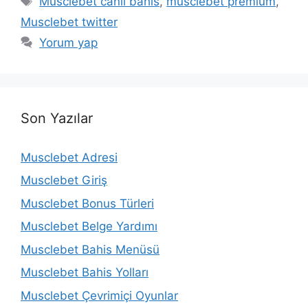
Musclebet canlı bahis
,
musclebet premium
,
Musclebet twitter
Yorum yap
Son Yazılar
Musclebet Adresi
Musclebet Giriş
Musclebet Bonus Türleri
Musclebet Belge Yardımı
Musclebet Bahis Menüsü
Musclebet Bahis Yolları
Musclebet Çevrimiçi Oyunlar