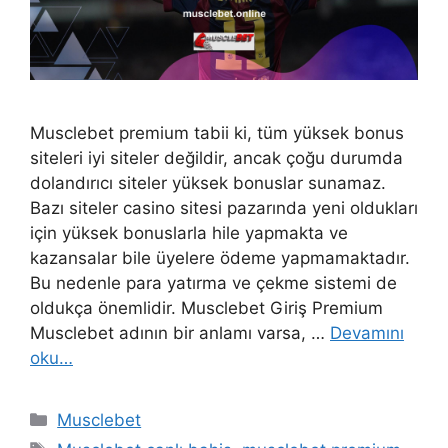
Musclebet premium tabii ki, tüm yüksek bonus
siteleri iyi siteler değildir, ancak çoğu durumda
dolandırıcı siteler yüksek bonuslar sunamaz.
Bazı siteler casino sitesi pazarında yeni oldukları
için yüksek bonuslarla hile yapmakta ve
kazansalar bile üyelere ödeme yapmamaktadır.
Bu nedenle para yatırma ve çekme sistemi de
oldukça önemlidir. Musclebet Giriş Premium
Musclebet adının bir anlamı varsa, …
Devamını
oku…
Kategoriler
Musclebet
Etiketler