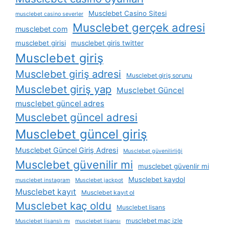
Musclebet Casino Sitesi
musclebet casino severler
Musclebet gerçek adresi
musclebet com
musclebet girisi
musclebet giris twitter
Musclebet giriş
Musclebet giriş adresi
Musclebet giriş sorunu
Musclebet giriş yap
Musclebet Güncel
musclebet güncel adres
Musclebet güncel adresi
Musclebet güncel giriş
Musclebet Güncel Giriş Adresi
Musclebet güvenilirliği
Musclebet güvenilir mi
musclebet güvenlir mi
Musclebet kaydol
musclebet instagram
Musclebet jackpot
Musclebet kayıt
Musclebet kayıt ol
Musclebet kaç oldu
Musclebet lisans
musclebet maç izle
Musclebet lisanslı mı
musclebet lisansı