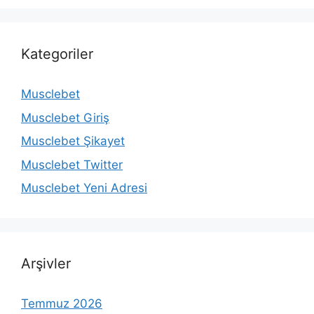
Kategoriler
Musclebet
Musclebet Giriş
Musclebet Şikayet
Musclebet Twitter
Musclebet Yeni Adresi
Arşivler
Temmuz 2026