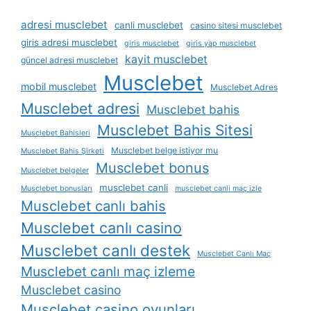
adresi musclebet
canli musclebet
casino sitesi musclebet
giris adresi musclebet
giris musclebet
giris yap musclebet
kayit musclebet
güncel adresi musclebet
Musclebet
mobil musclebet
Musclebet Adres
Musclebet adresi
Musclebet bahis
Musclebet Bahis Sitesi
Musclebet Bahisleri
Musclebet belge istiyor mu
Musclebet Bahis Şirketi
Musclebet bonus
Musclebet belgeler
musclebet canli
Musclebet bonusları
musclebet canli maç izle
Musclebet canlı bahis
Musclebet canlı casino
Musclebet canlı destek
Musclebet Canlı Maç
Musclebet canlı maç izleme
Musclebet casino
Musclebet casino oyunları