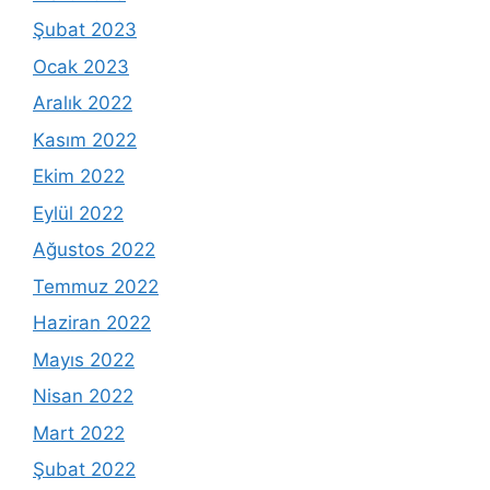
Şubat 2023
Ocak 2023
Aralık 2022
Kasım 2022
Ekim 2022
Eylül 2022
Ağustos 2022
Temmuz 2022
Haziran 2022
Mayıs 2022
Nisan 2022
Mart 2022
Şubat 2022