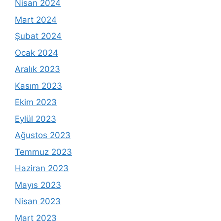
Nisan 2024
Mart 2024
Şubat 2024
Ocak 2024
Aralık 2023
Kasım 2023
Ekim 2023
Eylül 2023
Ağustos 2023
Temmuz 2023
Haziran 2023
Mayıs 2023
Nisan 2023
Mart 2023