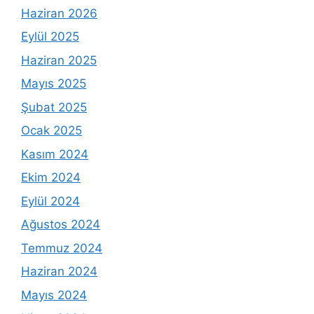
Haziran 2026
Eylül 2025
Haziran 2025
Mayıs 2025
Şubat 2025
Ocak 2025
Kasım 2024
Ekim 2024
Eylül 2024
Ağustos 2024
Temmuz 2024
Haziran 2024
Mayıs 2024