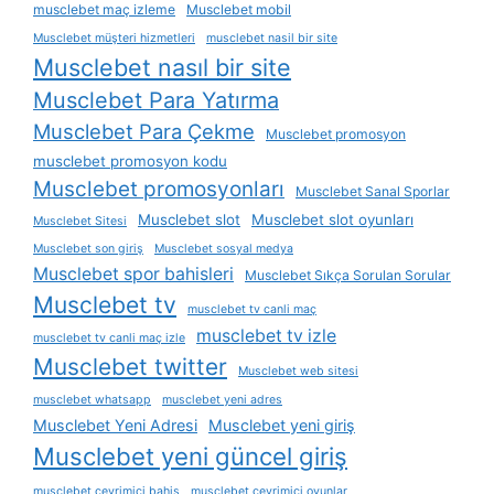
musclebet maç izleme
Musclebet mobil
Musclebet müşteri hizmetleri
musclebet nasil bir site
Musclebet nasıl bir site
Musclebet Para Yatırma
Musclebet Para Çekme
Musclebet promosyon
musclebet promosyon kodu
Musclebet promosyonları
Musclebet Sanal Sporlar
Musclebet slot
Musclebet slot oyunları
Musclebet Sitesi
Musclebet son giriş
Musclebet sosyal medya
Musclebet spor bahisleri
Musclebet Sıkça Sorulan Sorular
Musclebet tv
musclebet tv canli maç
musclebet tv izle
musclebet tv canli maç izle
Musclebet twitter
Musclebet web sitesi
musclebet whatsapp
musclebet yeni adres
Musclebet Yeni Adresi
Musclebet yeni giriş
Musclebet yeni güncel giriş
musclebet çevrimiçi bahis
musclebet çevrimiçi oyunlar