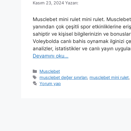
Kasım 23, 2024
Yazarı:
Musclebet mini rulet mini rulet. Musclebet 
yanından çok çeşitli spor etkinliklerine eri
sahiptir ve kişisel bilgilerinizin ve bonusl
Voleybolda canlı bahis oynamak ilginizi 
analizler, istatistikler ve canlı yayın uygu
Devamını oku…
Kategoriler
Musclebet
Etiketler
musclebet değer sınırları
,
musclebet mini rulet
Yorum yap