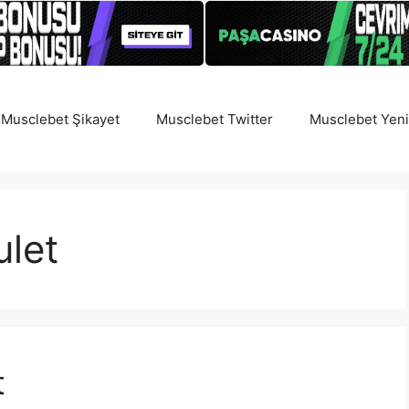
Musclebet Şikayet
Musclebet Twitter
Musclebet Yeni
ulet
t