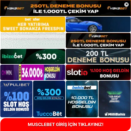
×
MUSCLEBET GİRİŞ İÇİN TIKLAYINIZ!