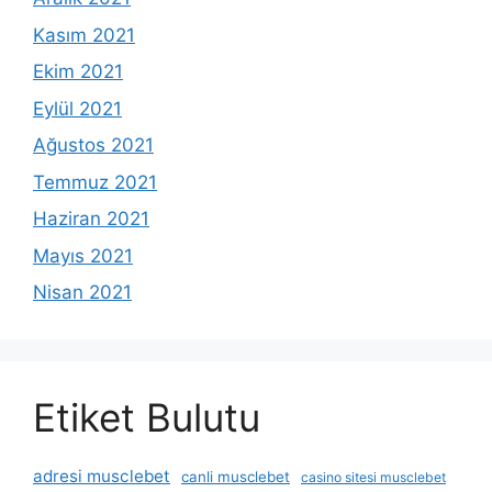
Kasım 2021
Ekim 2021
Eylül 2021
Ağustos 2021
Temmuz 2021
Haziran 2021
Mayıs 2021
Nisan 2021
Etiket Bulutu
adresi musclebet
canli musclebet
casino sitesi musclebet