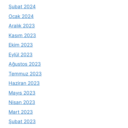
Şubat 2024
Ocak 2024
Aralık 2023
Kasım 2023
Ekim 2023
Eylül 2023
Ağustos 2023
Temmuz 2023
Haziran 2023
Mayıs 2023
Nisan 2023
Mart 2023
Şubat 2023