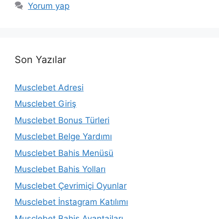
Yorum yap
Son Yazılar
Musclebet Adresi
Musclebet Giriş
Musclebet Bonus Türleri
Musclebet Belge Yardımı
Musclebet Bahis Menüsü
Musclebet Bahis Yolları
Musclebet Çevrimiçi Oyunlar
Musclebet İnstagram Katılımı
Musclebet Bahis Avantajları