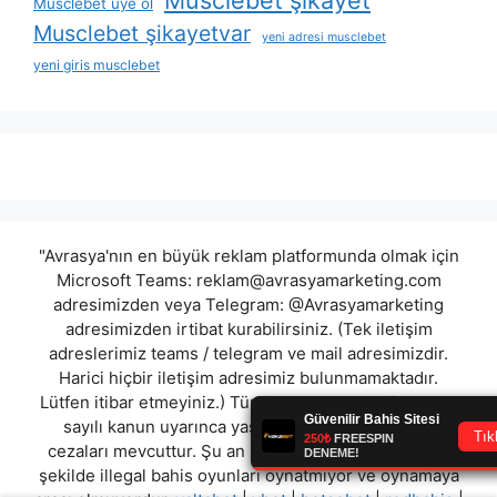
Musclebet şikayet
Musclebet üye ol
Musclebet şikayetvar
yeni adresi musclebet
yeni giris musclebet
"Avrasya'nın en büyük reklam platformunda olmak için
Microsoft Teams:
reklam@avrasyamarketing.com
adresimizden veya Telegram: @Avrasyamarketing
adresimizden irtibat kurabilirsiniz. (Tek iletişim
adreslerimiz teams / telegram ve mail adresimizdir.
Harici hiçbir iletişim adresimiz bulunmamaktadır.
Lütfen itibar etmeyiniz.) Türkiye yasalarına göre 7258
sayılı kanun uyarınca yasa dışı bahis oynamanın
cezaları mevcuttur. Şu an bulunduğunuz site hiç bir
şekilde illegal bahis oyunları oynatmıyor ve oynamaya