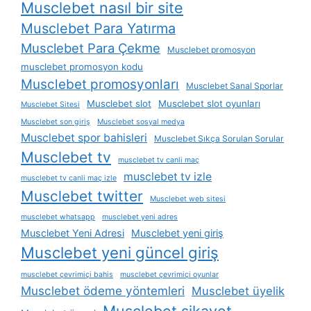
Musclebet nasıl bir site
Musclebet Para Yatırma
Musclebet Para Çekme
Musclebet promosyon
musclebet promosyon kodu
Musclebet promosyonları
Musclebet Sanal Sporlar
Musclebet slot
Musclebet slot oyunları
Musclebet Sitesi
Musclebet son giriş
Musclebet sosyal medya
Musclebet spor bahisleri
Musclebet Sıkça Sorulan Sorular
Musclebet tv
musclebet tv canli maç
musclebet tv izle
musclebet tv canli maç izle
Musclebet twitter
Musclebet web sitesi
musclebet whatsapp
musclebet yeni adres
Musclebet Yeni Adresi
Musclebet yeni giriş
Musclebet yeni güncel giriş
musclebet çevrimiçi bahis
musclebet çevrimiçi oyunlar
Musclebet ödeme yöntemleri
Musclebet üyelik