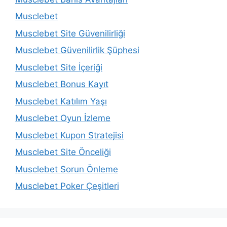
Musclebet
Musclebet Site Güvenilirliği
Musclebet Güvenilirlik Şüphesi
Musclebet Site İçeriği
Musclebet Bonus Kayıt
Musclebet Katılım Yaşı
Musclebet Oyun İzleme
Musclebet Kupon Stratejisi
Musclebet Site Önceliği
Musclebet Sorun Önleme
Musclebet Poker Çeşitleri