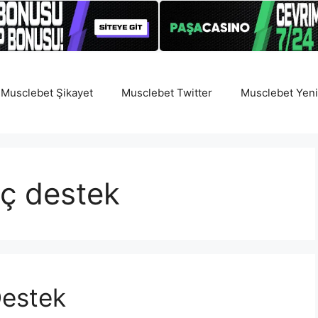
Musclebet Şikayet
Musclebet Twitter
Musclebet Yeni
ç destek
estek