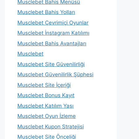
Musclebet Bahis Menüsü
Musclebet Bahis Yolları
Musclebet Çevrimiçi Oyunlar
Musclebet İnstagram Katılımı
Musclebet Bahis Avantajları
Musclebet
Musclebet Site Güvenilirliği
Musclebet Güvenilirlik Şüphesi
Musclebet Site İçeriği
Musclebet Bonus Kayıt
Musclebet Katılım Yaşı
Musclebet Oyun İzleme
Musclebet Kupon Stratejisi
Musclebet Site Önceliği