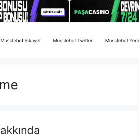
Musclebet Şikayet
Musclebet Twitter
Musclebet Yeni
eme
Hakkında