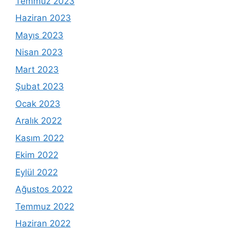
Temmuz 2023
Haziran 2023
Mayıs 2023
Nisan 2023
Mart 2023
Şubat 2023
Ocak 2023
Aralık 2022
Kasım 2022
Ekim 2022
Eylül 2022
Ağustos 2022
Temmuz 2022
Haziran 2022