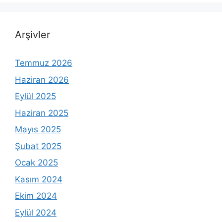
Arşivler
Temmuz 2026
Haziran 2026
Eylül 2025
Haziran 2025
Mayıs 2025
Şubat 2025
Ocak 2025
Kasım 2024
Ekim 2024
Eylül 2024