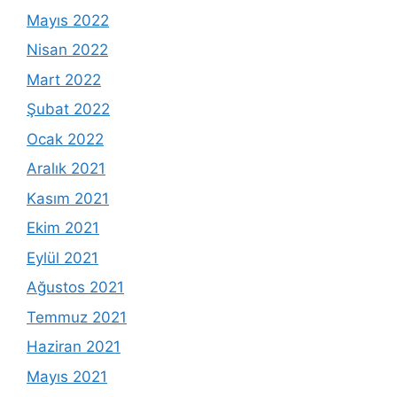
Mayıs 2022
Nisan 2022
Mart 2022
Şubat 2022
Ocak 2022
Aralık 2021
Kasım 2021
Ekim 2021
Eylül 2021
Ağustos 2021
Temmuz 2021
Haziran 2021
Mayıs 2021