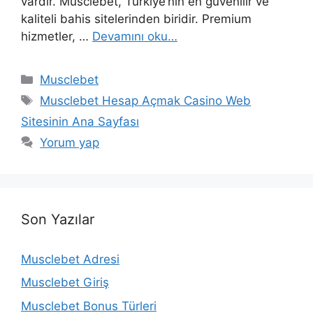
vardır. Musclebet, Türkiye’nin en güvenilir ve
kaliteli bahis sitelerinden biridir. Premium
hizmetler, …
Devamını oku…
Kategoriler
Musclebet
Etiketler
Musclebet Hesap Açmak Casino Web
Sitesinin Ana Sayfası
Yorum yap
Son Yazılar
Musclebet Adresi
Musclebet Giriş
Musclebet Bonus Türleri