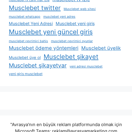
musclebet tv canli maç izle
Musclebet twitter
Musclebet web sitesi
musclebet whatsapp
musclebet yeni adres
Musclebet Yeni Adresi
Musclebet yeni giriş
Musclebet yeni güncel giriş
musclebet çevrimiçi bahis
musclebet çevrimiçi oyunlar
Musclebet ödeme yöntemleri
Musclebet üyelik
Musclebet şikayet
Musclebet üye ol
Musclebet şikayetvar
yeni adresi musclebet
yeni giris musclebet
"Avrasya'nın en büyük reklam platformunda olmak için
Microsoft Teams:
reklam@avrasyamarketing.com