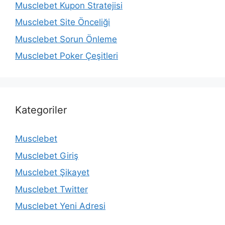
Musclebet Kupon Stratejisi
Musclebet Site Önceliği
Musclebet Sorun Önleme
Musclebet Poker Çeşitleri
Kategoriler
Musclebet
Musclebet Giriş
Musclebet Şikayet
Musclebet Twitter
Musclebet Yeni Adresi