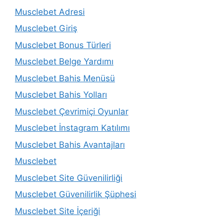
Musclebet Adresi
Musclebet Giriş
Musclebet Bonus Türleri
Musclebet Belge Yardımı
Musclebet Bahis Menüsü
Musclebet Bahis Yolları
Musclebet Çevrimiçi Oyunlar
Musclebet İnstagram Katılımı
Musclebet Bahis Avantajları
Musclebet
Musclebet Site Güvenilirliği
Musclebet Güvenilirlik Şüphesi
Musclebet Site İçeriği