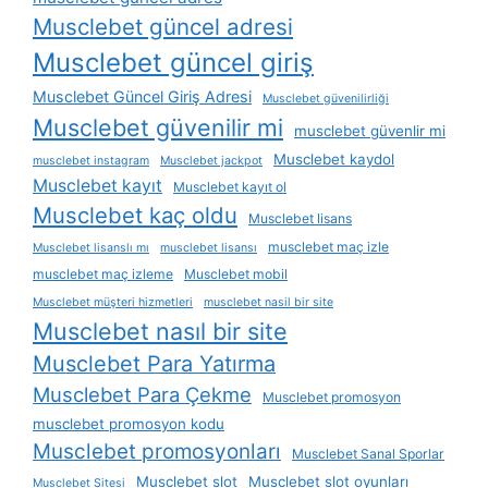
Musclebet güncel adresi
Musclebet güncel giriş
Musclebet Güncel Giriş Adresi
Musclebet güvenilirliği
Musclebet güvenilir mi
musclebet güvenlir mi
Musclebet kaydol
musclebet instagram
Musclebet jackpot
Musclebet kayıt
Musclebet kayıt ol
Musclebet kaç oldu
Musclebet lisans
musclebet maç izle
Musclebet lisanslı mı
musclebet lisansı
musclebet maç izleme
Musclebet mobil
Musclebet müşteri hizmetleri
musclebet nasil bir site
Musclebet nasıl bir site
Musclebet Para Yatırma
Musclebet Para Çekme
Musclebet promosyon
musclebet promosyon kodu
Musclebet promosyonları
Musclebet Sanal Sporlar
Musclebet slot
Musclebet slot oyunları
Musclebet Sitesi