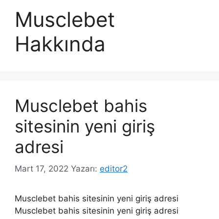
Musclebet
Hakkında
Musclebet bahis
sitesinin yeni giriş
adresi
Mart 17, 2022
Yazarı:
editor2
Musclebet bahis sitesinin yeni giriş adresi
Musclebet bahis sitesinin yeni giriş adresi