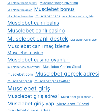
Musclebet belge istiyor mu
Musclebet Bahis Şirketi
Musclebet bonus
Musclebet belgeler
musclebet canli
Musclebet bonusları
musclebet canli maç izle
Musclebet canlı bahis
Musclebet canlı casino
Musclebet canlı destek
Musclebet Canlı Maç
Musclebet canlı maç izleme
Musclebet casino
Musclebet casino oyunları
Musclebet Casino Sitesi
musclebet casino severler
Musclebet gerçek adresi
musclebet com
musclebet girisi
musclebet giris twitter
Musclebet giriş
Musclebet giriş adresi
Musclebet giriş sorunu
Musclebet giriş yap
Musclebet Güncel
musclebet güncel adres