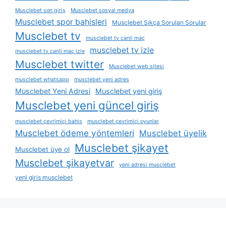
Musclebet son giriş
Musclebet sosyal medya
Musclebet spor bahisleri
Musclebet Sıkça Sorulan Sorular
Musclebet tv
musclebet tv canli maç
musclebet tv izle
musclebet tv canli maç izle
Musclebet twitter
Musclebet web sitesi
musclebet whatsapp
musclebet yeni adres
Musclebet Yeni Adresi
Musclebet yeni giriş
Musclebet yeni güncel giriş
musclebet çevrimiçi bahis
musclebet çevrimiçi oyunlar
Musclebet ödeme yöntemleri
Musclebet üyelik
Musclebet şikayet
Musclebet üye ol
Musclebet şikayetvar
yeni adresi musclebet
yeni giris musclebet