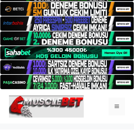
İçeriğe
atla
Menü