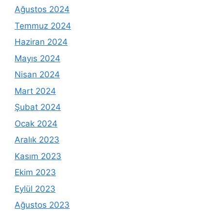
Ağustos 2024
Temmuz 2024
Haziran 2024
Mayıs 2024
Nisan 2024
Mart 2024
Şubat 2024
Ocak 2024
Aralık 2023
Kasım 2023
Ekim 2023
Eylül 2023
Ağustos 2023