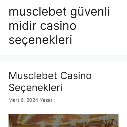
musclebet güvenli
midir casino
seçenekleri
Musclebet Casino
Seçenekleri
Mart 6, 2024
Yazarı: