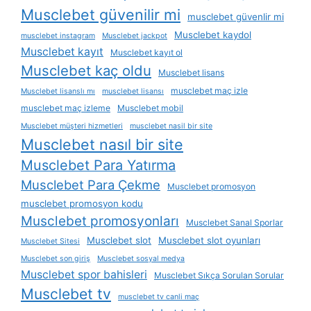
Musclebet güvenilir mi
musclebet güvenlir mi
Musclebet kaydol
musclebet instagram
Musclebet jackpot
Musclebet kayıt
Musclebet kayıt ol
Musclebet kaç oldu
Musclebet lisans
musclebet maç izle
Musclebet lisanslı mı
musclebet lisansı
musclebet maç izleme
Musclebet mobil
Musclebet müşteri hizmetleri
musclebet nasil bir site
Musclebet nasıl bir site
Musclebet Para Yatırma
Musclebet Para Çekme
Musclebet promosyon
musclebet promosyon kodu
Musclebet promosyonları
Musclebet Sanal Sporlar
Musclebet slot
Musclebet slot oyunları
Musclebet Sitesi
Musclebet son giriş
Musclebet sosyal medya
Musclebet spor bahisleri
Musclebet Sıkça Sorulan Sorular
Musclebet tv
musclebet tv canli maç