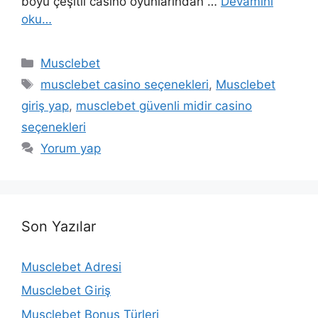
boyu çeşitli casino oyunlarından …
Devamını
oku…
Kategoriler
Musclebet
Etiketler
musclebet casino seçenekleri
,
Musclebet
giriş yap
,
musclebet güvenli midir casino
seçenekleri
Yorum yap
Son Yazılar
Musclebet Adresi
Musclebet Giriş
Musclebet Bonus Türleri