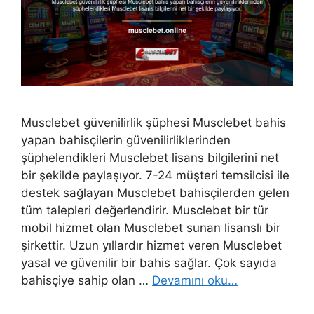
Musclebet güvenilirlik şüphesi Musclebet bahis
yapan bahisçilerin güvenilirliklerinden
şüphelendikleri Musclebet lisans bilgilerini net
bir şekilde paylaşıyor. 7-24 müşteri temsilcisi ile
destek sağlayan Musclebet bahisçilerden gelen
tüm talepleri değerlendirir. Musclebet bir tür
mobil hizmet olan Musclebet sunan lisanslı bir
şirkettir. Uzun yıllardır hizmet veren Musclebet
yasal ve güvenilir bir bahis sağlar. Çok sayıda
bahisçiye sahip olan …
Devamını oku…