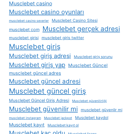
Musclebet casino
Musclebet casino oyunları
Musclebet Casino Sitesi
musclebet casino severler
Musclebet gerçek adresi
musclebet com
musclebet girisi
musclebet giris twitter
Musclebet giriş
Musclebet giriş adresi
Musclebet giriş sorunu
Musclebet giriş yap
Musclebet Güncel
musclebet güncel adres
Musclebet güncel adresi
Musclebet güncel giriş
Musclebet Güncel Giriş Adresi
Musclebet güvenilirliği
Musclebet güvenilir mi
musclebet güvenlir mi
Musclebet kaydol
musclebet instagram
Musclebet jackpot
Musclebet kayıt
Musclebet kayıt ol
Musclebet kaç oldu
Musclebet lisans