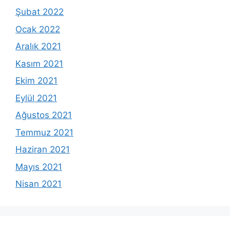
Şubat 2022
Ocak 2022
Aralık 2021
Kasım 2021
Ekim 2021
Eylül 2021
Ağustos 2021
Temmuz 2021
Haziran 2021
Mayıs 2021
Nisan 2021