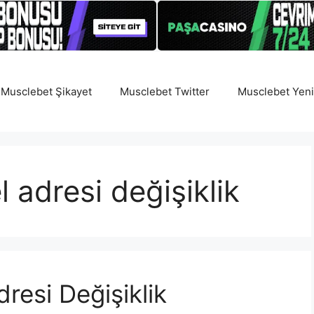
Musclebet Şikayet
Musclebet Twitter
Musclebet Yeni
 adresi değişiklik
resi Değişiklik