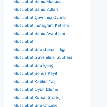
Musclebet Bahis Menüsü
Musclebet Bahis Yolları
Musclebet Çevrimiçi Oyunlar
Musclebet İnstagram Katılımı
Musclebet Bahis Avantajları
Musclebet
Musclebet Site Güvenilirliği
Musclebet Güvenilirlik Şüphesi
Musclebet Site İçeriği
Musclebet Bonus Kayıt
Musclebet Katılım Yaşı
Musclebet Oyun İzleme
Musclebet Kupon Stratejisi
Musclebet Site Önceliği