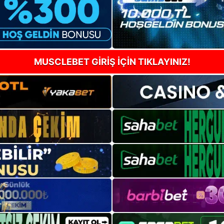
MUSCLEBET GİRİŞ İÇİN TIKLAYINIZ!