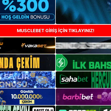
MUSCLEBET GİRİŞ İÇİN TIKLAYINIZ!