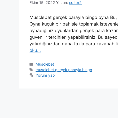
Ekim 15, 2022
Yazarı:
editor2
Musclebet gerçek parayla bingo oyna Bu,
Oyna küçük bir bahisle toplamak isteyenle
oynadığınız oyunlardan gerçek para kazana
güvenilir tercihleri ​​yapabilirsiniz. Bu s
yatırdığınızdan daha fazla para kazanabil
oku…
Kategoriler
Musclebet
Etiketler
musclebet gerçek parayla bingo
Yorum yap