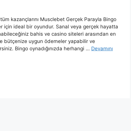
 tüm kazançlarını Musclebet Gerçek Parayla Bingo
r için ideal bir oyundur. Sanal veya gerçek hayatta
bileceğiniz bahis ve casino siteleri arasından en
ayede bütçenize uygun ödemeler yapabilir ve
irsiniz. Bingo oynadığınızda herhangi …
Devamını