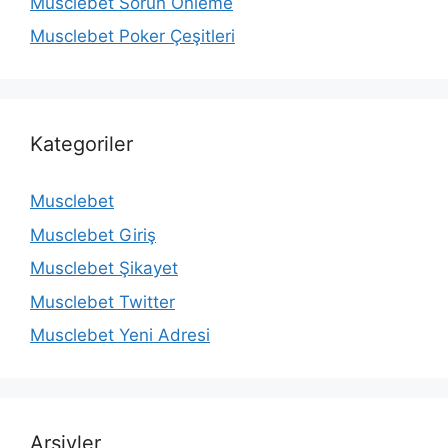
Musclebet Sorun Önleme
Musclebet Poker Çeşitleri
Kategoriler
Musclebet
Musclebet Giriş
Musclebet Şikayet
Musclebet Twitter
Musclebet Yeni Adresi
Arşivler