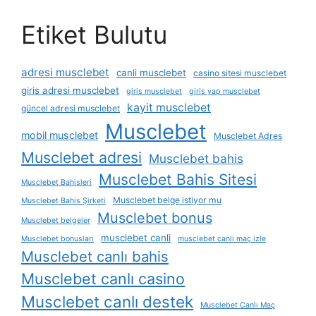
Etiket Bulutu
adresi musclebet
canli musclebet
casino sitesi musclebet
giris adresi musclebet
giris musclebet
giris yap musclebet
kayit musclebet
güncel adresi musclebet
Musclebet
mobil musclebet
Musclebet Adres
Musclebet adresi
Musclebet bahis
Musclebet Bahis Sitesi
Musclebet Bahisleri
Musclebet belge istiyor mu
Musclebet Bahis Şirketi
Musclebet bonus
Musclebet belgeler
musclebet canli
Musclebet bonusları
musclebet canli maç izle
Musclebet canlı bahis
Musclebet canlı casino
Musclebet canlı destek
Musclebet Canlı Maç