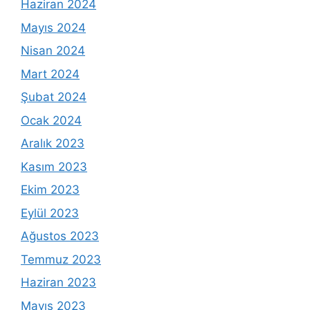
Haziran 2024
Mayıs 2024
Nisan 2024
Mart 2024
Şubat 2024
Ocak 2024
Aralık 2023
Kasım 2023
Ekim 2023
Eylül 2023
Ağustos 2023
Temmuz 2023
Haziran 2023
Mayıs 2023