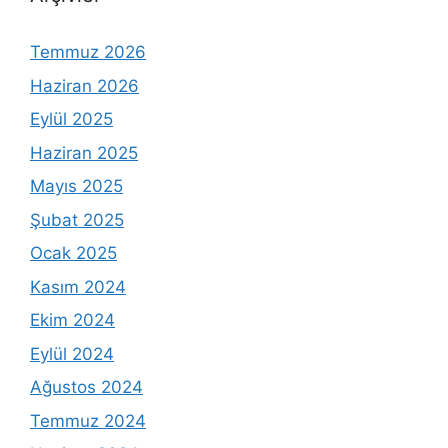
Temmuz 2026
Haziran 2026
Eylül 2025
Haziran 2025
Mayıs 2025
Şubat 2025
Ocak 2025
Kasım 2024
Ekim 2024
Eylül 2024
Ağustos 2024
Temmuz 2024