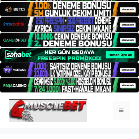
İçeriğe
atla
Menü