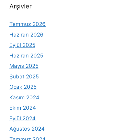
Arşivler
Temmuz 2026
Haziran 2026
Eylül 2025
Haziran 2025
Mayıs 2025
Şubat 2025
Ocak 2025
Kasım 2024
Ekim 2024
Eylül 2024
Ağustos 2024
Temmuz 2024