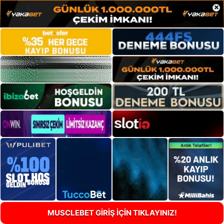
×
MUSCLEBET GİRİŞ İÇİN TIKLAYINIZ!