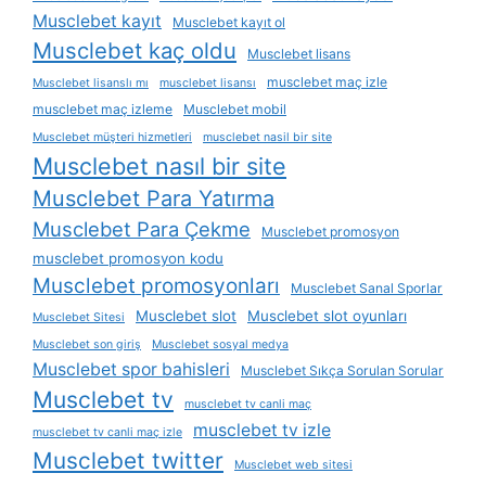
Musclebet kayıt
Musclebet kayıt ol
Musclebet kaç oldu
Musclebet lisans
musclebet maç izle
Musclebet lisanslı mı
musclebet lisansı
musclebet maç izleme
Musclebet mobil
Musclebet müşteri hizmetleri
musclebet nasil bir site
Musclebet nasıl bir site
Musclebet Para Yatırma
Musclebet Para Çekme
Musclebet promosyon
musclebet promosyon kodu
Musclebet promosyonları
Musclebet Sanal Sporlar
Musclebet slot
Musclebet slot oyunları
Musclebet Sitesi
Musclebet son giriş
Musclebet sosyal medya
Musclebet spor bahisleri
Musclebet Sıkça Sorulan Sorular
Musclebet tv
musclebet tv canli maç
musclebet tv izle
musclebet tv canli maç izle
Musclebet twitter
Musclebet web sitesi