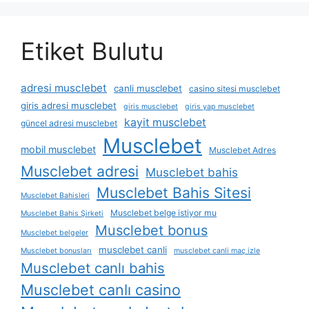
Etiket Bulutu
adresi musclebet
canli musclebet
casino sitesi musclebet
giris adresi musclebet
giris musclebet
giris yap musclebet
kayit musclebet
güncel adresi musclebet
Musclebet
mobil musclebet
Musclebet Adres
Musclebet adresi
Musclebet bahis
Musclebet Bahis Sitesi
Musclebet Bahisleri
Musclebet belge istiyor mu
Musclebet Bahis Şirketi
Musclebet bonus
Musclebet belgeler
musclebet canli
Musclebet bonusları
musclebet canli maç izle
Musclebet canlı bahis
Musclebet canlı casino