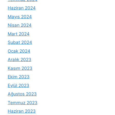
Haziran 2024
Mayıs 2024
Nisan 2024
Mart 2024
Şubat 2024
Ocak 2024
Aralık 2023
Kasım 2023
Ekim 2023
Eylül 2023
Ağustos 2023
Temmuz 2023
Haziran 2023