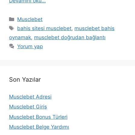
Devamını oku…
Kategoriler
Musclebet
Etiketler
bahis sitesi musclebet
,
musclebet bahis
oynamak
,
musclebet doğrudan bağlantı
Yorum yap
Son Yazılar
Musclebet Adresi
Musclebet Giriş
Musclebet Bonus Türleri
Musclebet Belge Yardımı