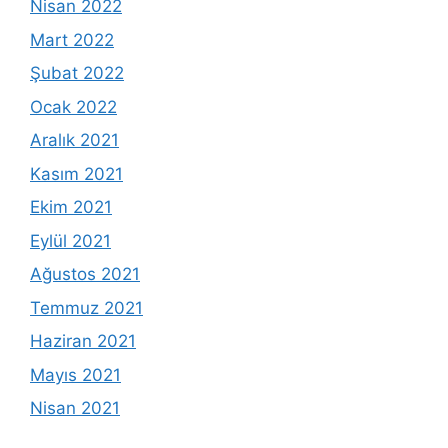
Nisan 2022
Mart 2022
Şubat 2022
Ocak 2022
Aralık 2021
Kasım 2021
Ekim 2021
Eylül 2021
Ağustos 2021
Temmuz 2021
Haziran 2021
Mayıs 2021
Nisan 2021