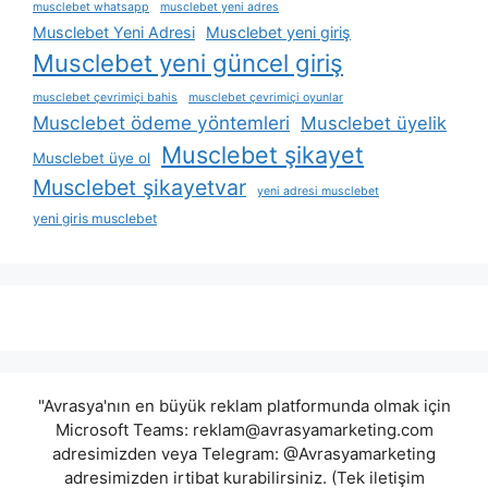
musclebet whatsapp
musclebet yeni adres
Musclebet Yeni Adresi
Musclebet yeni giriş
Musclebet yeni güncel giriş
musclebet çevrimiçi bahis
musclebet çevrimiçi oyunlar
Musclebet ödeme yöntemleri
Musclebet üyelik
Musclebet şikayet
Musclebet üye ol
Musclebet şikayetvar
yeni adresi musclebet
yeni giris musclebet
"Avrasya'nın en büyük reklam platformunda olmak için
Microsoft Teams:
reklam@avrasyamarketing.com
adresimizden veya Telegram: @Avrasyamarketing
adresimizden irtibat kurabilirsiniz. (Tek iletişim