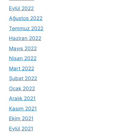
Eylül 2022
Ağustos 2022
Temmuz 2022
Haziran 2022
Mayıs 2022
Nisan 2022
Mart 2022
Şubat 2022
Ocak 2022
Aralık 2021
Kasım 2021
Ekim 2021
Eylül 2021