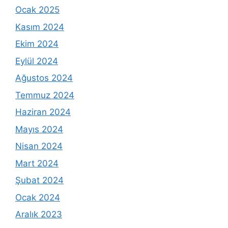
Ocak 2025
Kasım 2024
Ekim 2024
Eylül 2024
Ağustos 2024
Temmuz 2024
Haziran 2024
Mayıs 2024
Nisan 2024
Mart 2024
Şubat 2024
Ocak 2024
Aralık 2023