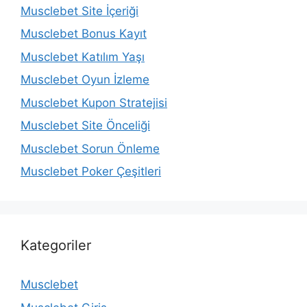
Musclebet Site İçeriği
Musclebet Bonus Kayıt
Musclebet Katılım Yaşı
Musclebet Oyun İzleme
Musclebet Kupon Stratejisi
Musclebet Site Önceliği
Musclebet Sorun Önleme
Musclebet Poker Çeşitleri
Kategoriler
Musclebet