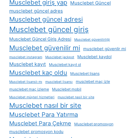
Musclebet giriş yap
Musclebet Güncel
musclebet güncel adres
Musclebet güncel adresi
Musclebet güncel giriş
Musclebet Güncel Giriş Adresi
Musclebet güvenilirliği
Musclebet güvenilir mi
musclebet güvenlir mi
Musclebet kaydol
musclebet instagram
Musclebet jackpot
Musclebet kayıt
Musclebet kayıt ol
Musclebet kaç oldu
Musclebet lisans
musclebet maç izle
Musclebet lisanslı mı
musclebet lisansı
musclebet maç izleme
Musclebet mobil
Musclebet müşteri hizmetleri
musclebet nasil bir site
Musclebet nasıl bir site
Musclebet Para Yatırma
Musclebet Para Çekme
Musclebet promosyon
musclebet promosyon kodu