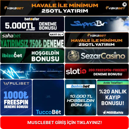
×
MUSCLEBET GİRİŞ İÇİN TIKLAYINIZ!