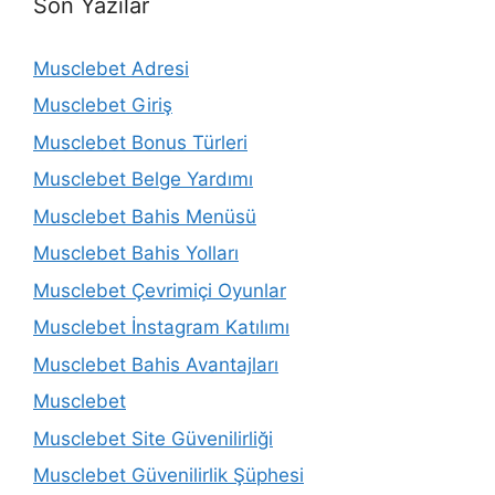
Son Yazılar
Musclebet Adresi
Musclebet Giriş
Musclebet Bonus Türleri
Musclebet Belge Yardımı
Musclebet Bahis Menüsü
Musclebet Bahis Yolları
Musclebet Çevrimiçi Oyunlar
Musclebet İnstagram Katılımı
Musclebet Bahis Avantajları
Musclebet
Musclebet Site Güvenilirliği
Musclebet Güvenilirlik Şüphesi