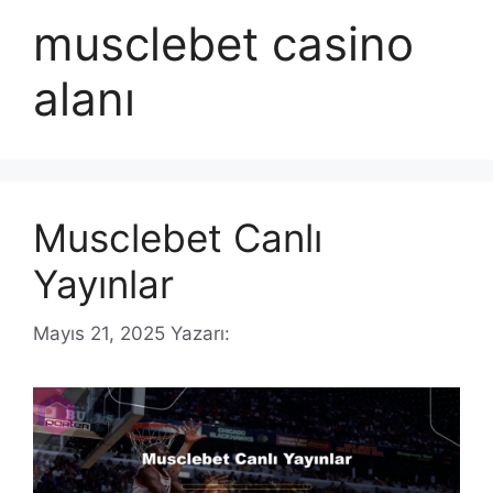
musclebet casino
alanı
Musclebet Canlı
Yayınlar
Mayıs 21, 2025
Yazarı: