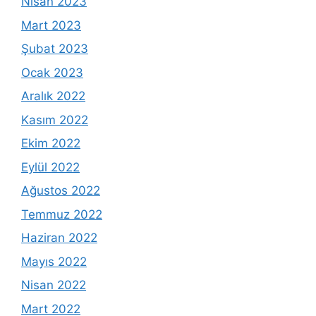
Nisan 2023
Mart 2023
Şubat 2023
Ocak 2023
Aralık 2022
Kasım 2022
Ekim 2022
Eylül 2022
Ağustos 2022
Temmuz 2022
Haziran 2022
Mayıs 2022
Nisan 2022
Mart 2022