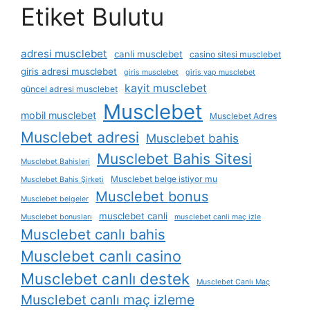
Etiket Bulutu
adresi musclebet
canli musclebet
casino sitesi musclebet
giris adresi musclebet
giris musclebet
giris yap musclebet
kayit musclebet
güncel adresi musclebet
Musclebet
mobil musclebet
Musclebet Adres
Musclebet adresi
Musclebet bahis
Musclebet Bahis Sitesi
Musclebet Bahisleri
Musclebet belge istiyor mu
Musclebet Bahis Şirketi
Musclebet bonus
Musclebet belgeler
musclebet canli
Musclebet bonusları
musclebet canli maç izle
Musclebet canlı bahis
Musclebet canlı casino
Musclebet canlı destek
Musclebet Canlı Maç
Musclebet canlı maç izleme