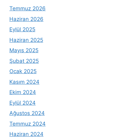
Temmuz 2026
Haziran 2026
Eylül 2025
Haziran 2025
Mayıs 2025
Şubat 2025
Ocak 2025
Kasım 2024
Ekim 2024
Eylül 2024
Ağustos 2024
Temmuz 2024
Haziran 2024