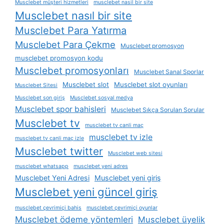
Musclebet müşteri hizmetleri
musclebet nasil bir site
Musclebet nasıl bir site
Musclebet Para Yatırma
Musclebet Para Çekme
Musclebet promosyon
musclebet promosyon kodu
Musclebet promosyonları
Musclebet Sanal Sporlar
Musclebet slot
Musclebet slot oyunları
Musclebet Sitesi
Musclebet son giriş
Musclebet sosyal medya
Musclebet spor bahisleri
Musclebet Sıkça Sorulan Sorular
Musclebet tv
musclebet tv canli maç
musclebet tv izle
musclebet tv canli maç izle
Musclebet twitter
Musclebet web sitesi
musclebet whatsapp
musclebet yeni adres
Musclebet Yeni Adresi
Musclebet yeni giriş
Musclebet yeni güncel giriş
musclebet çevrimiçi bahis
musclebet çevrimiçi oyunlar
Musclebet ödeme yöntemleri
Musclebet üyelik