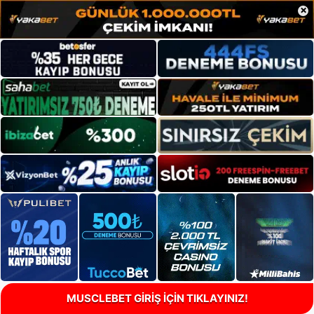
×
MUSCLEBET GİRİŞ İÇİN TIKLAYINIZ!