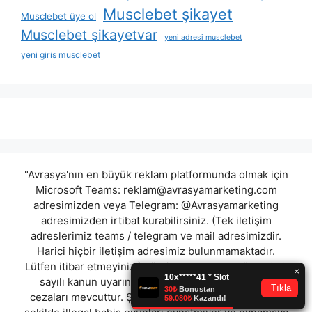
Musclebet şikayet
Musclebet üye ol
Musclebet şikayetvar
yeni adresi musclebet
yeni giris musclebet
"Avrasya'nın en büyük reklam platformunda olmak için
Microsoft Teams:
reklam@avrasyamarketing.com
adresimizden veya Telegram: @Avrasyamarketing
adresimizden irtibat kurabilirsiniz. (Tek iletişim
adreslerimiz teams / telegram ve mail adresimizdir.
Harici hiçbir iletişim adresimiz bulunmamaktadır.
Lütfen itibar etmeyiniz.) Türkiye yasalarına göre 7258
sayılı kanun uyarınca yasa dışı bahis oynamanın
cezaları mevcuttur. Şu an bulunduğunuz site hiç bir