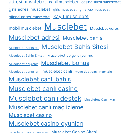
adresi musclebet
canli musclebet
casino sitesi musclebet
giris adresi musclebet
giris musclebet
giris yap musclebet
kayit musclebet
güncel adresi musclebet
Musclebet
mobil musclebet
Musclebet Adres
Musclebet adresi
Musclebet bahis
Musclebet Bahis Sitesi
Musclebet Bahisleri
Musclebet belge istiyor mu
Musclebet Bahis Şirketi
Musclebet bonus
Musclebet belgeler
musclebet canli
Musclebet bonusları
musclebet canli maç izle
Musclebet canlı bahis
Musclebet canlı casino
Musclebet canlı destek
Musclebet Canlı Maç
Musclebet canlı maç izleme
Musclebet casino
Musclebet casino oyunları
Musclebet Casino Sitesi
musclebet casino severler