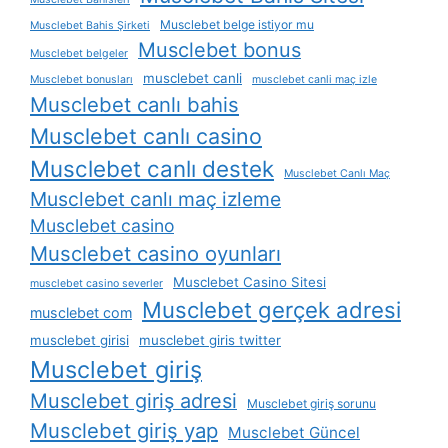
Musclebet belge istiyor mu
Musclebet Bahis Şirketi
Musclebet bonus
Musclebet belgeler
musclebet canli
Musclebet bonusları
musclebet canli maç izle
Musclebet canlı bahis
Musclebet canlı casino
Musclebet canlı destek
Musclebet Canlı Maç
Musclebet canlı maç izleme
Musclebet casino
Musclebet casino oyunları
Musclebet Casino Sitesi
musclebet casino severler
Musclebet gerçek adresi
musclebet com
musclebet girisi
musclebet giris twitter
Musclebet giriş
Musclebet giriş adresi
Musclebet giriş sorunu
Musclebet giriş yap
Musclebet Güncel