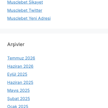
Musclebet Şikayet
Musclebet Twitter
Musclebet Yeni Adresi
Arşivler
Temmuz 2026
Haziran 2026
Eylül 2025
Haziran 2025
Mayıs 2025
Şubat 2025
Ocak 2025