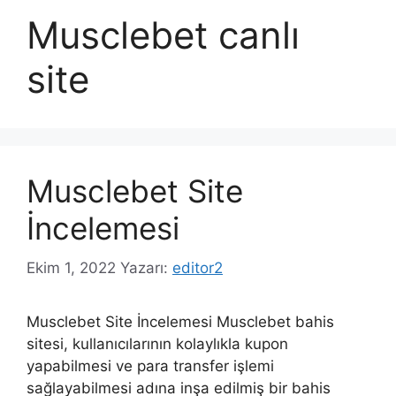
Musclebet canlı
site
Musclebet Site
İncelemesi
Ekim 1, 2022
Yazarı:
editor2
Musclebet Site İncelemesi Musclebet bahis
sitesi, kullanıcılarının kolaylıkla kupon
yapabilmesi ve para transfer işlemi
sağlayabilmesi adına inşa edilmiş bir bahis