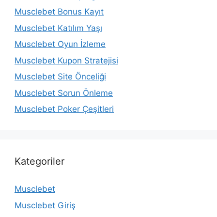
Musclebet Bonus Kayıt
Musclebet Katılım Yaşı
Musclebet Oyun İzleme
Musclebet Kupon Stratejisi
Musclebet Site Önceliği
Musclebet Sorun Önleme
Musclebet Poker Çeşitleri
Kategoriler
Musclebet
Musclebet Giriş