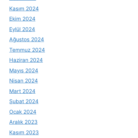
Kasım 2024
Ekim 2024
Eylül 2024
Ağustos 2024
Temmuz 2024
Haziran 2024
Mayıs 2024
Nisan 2024
Mart 2024
Şubat 2024
Ocak 2024
Aralık 2023
Kasım 2023