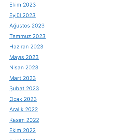
Ekim 2023
Eylül 2023
Ağustos 2023
Temmuz 2023
Haziran 2023
Mayıs 2023
Nisan 2023
Mart 2023
Şubat 2023
Ocak 2023
Aralık 2022
Kasım 2022
Ekim 2022