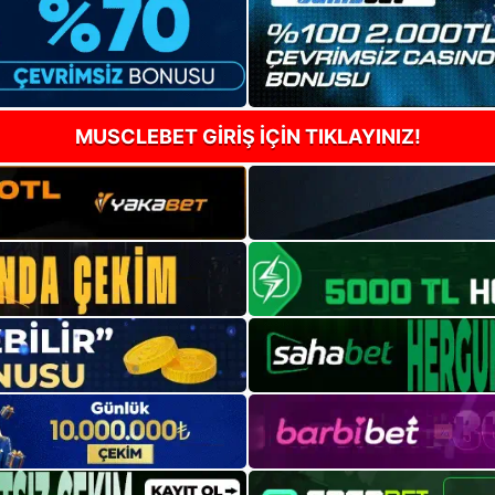
MUSCLEBET GİRİŞ İÇİN TIKLAYINIZ!