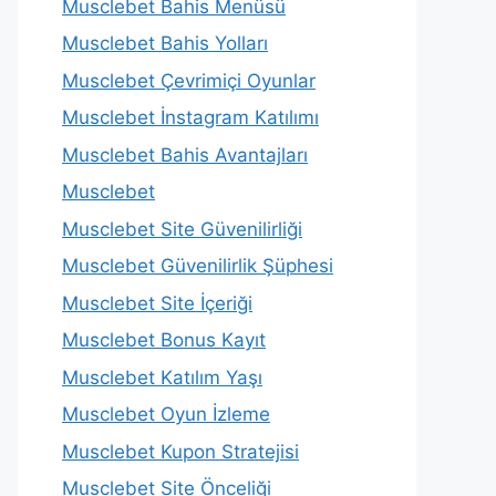
Musclebet Bahis Menüsü
Musclebet Bahis Yolları
Musclebet Çevrimiçi Oyunlar
Musclebet İnstagram Katılımı
Musclebet Bahis Avantajları
Musclebet
Musclebet Site Güvenilirliği
Musclebet Güvenilirlik Şüphesi
Musclebet Site İçeriği
Musclebet Bonus Kayıt
Musclebet Katılım Yaşı
Musclebet Oyun İzleme
Musclebet Kupon Stratejisi
Musclebet Site Önceliği