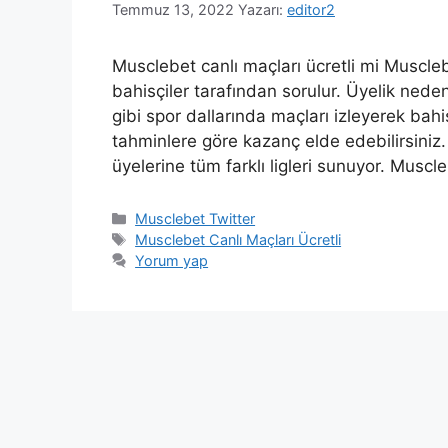
Temmuz 13, 2022
Yazarı:
editor2
Musclebet canlı maçları ücretli mi Musclebe
bahisçiler tarafından sorulur. Üyelik nedeniyl
gibi spor dallarında maçları izleyerek bah
tahminlere göre kazanç elde edebilirsiniz. 
üyelerine tüm farklı ligleri sunuyor. Mus
Kategoriler
Musclebet Twitter
Etiketler
Musclebet Canlı Maçları Ücretli
Yorum yap