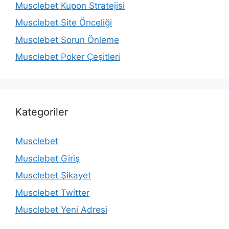
Musclebet Kupon Stratejisi
Musclebet Site Önceliği
Musclebet Sorun Önleme
Musclebet Poker Çeşitleri
Kategoriler
Musclebet
Musclebet Giriş
Musclebet Şikayet
Musclebet Twitter
Musclebet Yeni Adresi