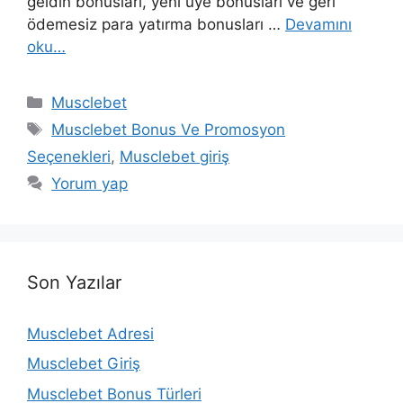
geldin bonusları, yeni üye bonusları ve geri
ödemesiz para yatırma bonusları …
Devamını
oku…
Kategoriler
Musclebet
Etiketler
Musclebet Bonus Ve Promosyon
Seçenekleri
,
Musclebet giriş
Yorum yap
Son Yazılar
Musclebet Adresi
Musclebet Giriş
Musclebet Bonus Türleri