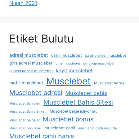
Nisan 2021
Etiket Bulutu
adresi musclebet
canli musclebet
casino sitesi musclebet
giris adresi musclebet
giris musclebet
giris yap musclebet
kayit musclebet
güncel adresi musclebet
Musclebet
mobil musclebet
Musclebet Adres
Musclebet adresi
Musclebet bahis
Musclebet Bahis Sitesi
Musclebet Bahisleri
Musclebet belge istiyor mu
Musclebet Bahis Şirketi
Musclebet bonus
Musclebet belgeler
musclebet canli
Musclebet bonusları
musclebet canli maç izle
Musclebet canlı bahis