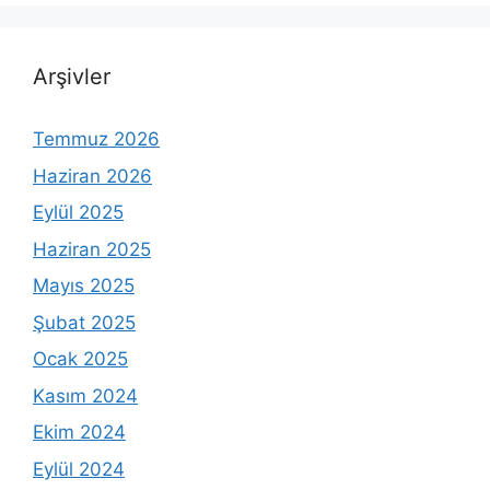
Arşivler
Temmuz 2026
Haziran 2026
Eylül 2025
Haziran 2025
Mayıs 2025
Şubat 2025
Ocak 2025
Kasım 2024
Ekim 2024
Eylül 2024