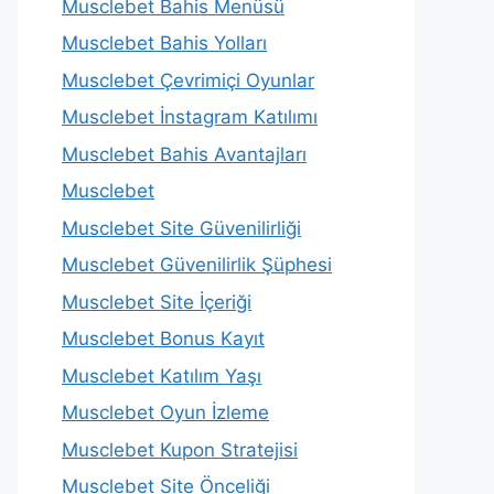
Musclebet Bahis Menüsü
Musclebet Bahis Yolları
Musclebet Çevrimiçi Oyunlar
Musclebet İnstagram Katılımı
Musclebet Bahis Avantajları
Musclebet
Musclebet Site Güvenilirliği
Musclebet Güvenilirlik Şüphesi
Musclebet Site İçeriği
Musclebet Bonus Kayıt
Musclebet Katılım Yaşı
Musclebet Oyun İzleme
Musclebet Kupon Stratejisi
Musclebet Site Önceliği