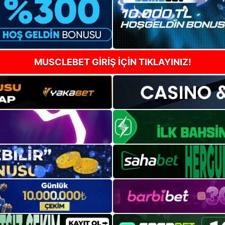
MUSCLEBET GİRİŞ İÇİN TIKLAYINIZ!