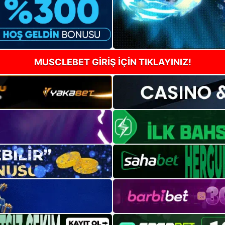
MUSCLEBET GİRİŞ İÇİN TIKLAYINIZ!