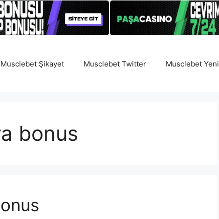
Musclebet Şikayet
Musclebet Twitter
Musclebet Yeni
va bonus
Bonus