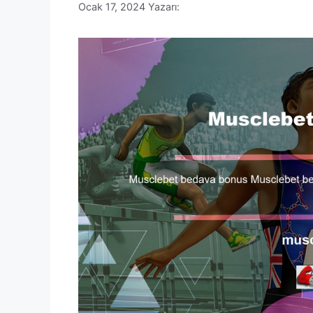
Ocak 17, 2024
Yazarı: