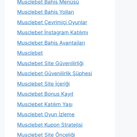
Musclebet Bahis Menüsü
Musclebet Bahis Yolları
Musclebet Çevrimiçi Oyunlar
Musclebet İnstagram Katılımı
Musclebet Bahis Avantajları
Musclebet
Musclebet Site Güvenilirliği
Musclebet Güvenilirlik Şüphesi
Musclebet Site İçeriği
Musclebet Bonus Kayıt
Musclebet Katılım Yaşı
Musclebet Oyun İzleme
Musclebet Kupon Stratejisi
Musclebet Site Önceliği