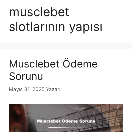
musclebet
slotlarının yapısı
Musclebet Ödeme
Sorunu
Mayıs 31, 2025
Yazarı: