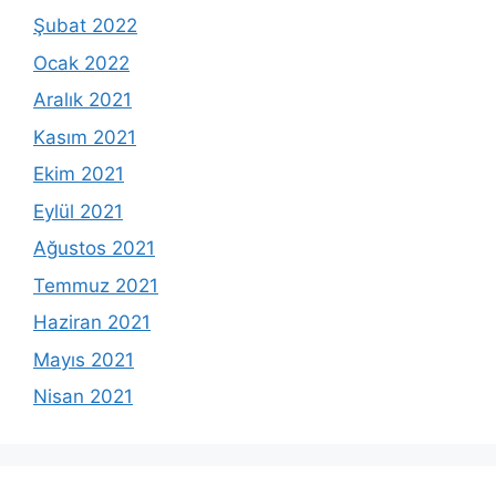
Şubat 2022
Ocak 2022
Aralık 2021
Kasım 2021
Ekim 2021
Eylül 2021
Ağustos 2021
Temmuz 2021
Haziran 2021
Mayıs 2021
Nisan 2021