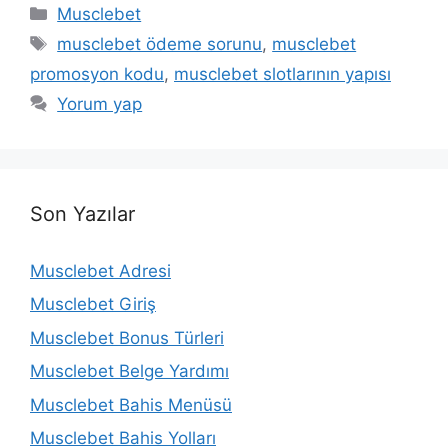
Kategoriler
Musclebet
Etiketler
musclebet ödeme sorunu
,
musclebet
promosyon kodu
,
musclebet slotlarının yapısı
Yorum yap
Son Yazılar
Musclebet Adresi
Musclebet Giriş
Musclebet Bonus Türleri
Musclebet Belge Yardımı
Musclebet Bahis Menüsü
Musclebet Bahis Yolları