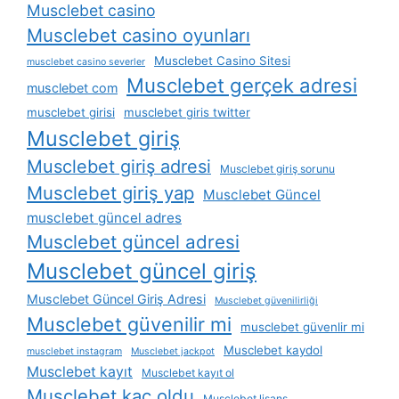
Musclebet casino
Musclebet casino oyunları
Musclebet Casino Sitesi
musclebet casino severler
Musclebet gerçek adresi
musclebet com
musclebet girisi
musclebet giris twitter
Musclebet giriş
Musclebet giriş adresi
Musclebet giriş sorunu
Musclebet giriş yap
Musclebet Güncel
musclebet güncel adres
Musclebet güncel adresi
Musclebet güncel giriş
Musclebet Güncel Giriş Adresi
Musclebet güvenilirliği
Musclebet güvenilir mi
musclebet güvenlir mi
Musclebet kaydol
musclebet instagram
Musclebet jackpot
Musclebet kayıt
Musclebet kayıt ol
Musclebet kaç oldu
Musclebet lisans