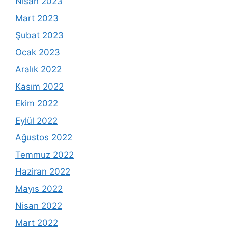
Nisan 2023
Mart 2023
Şubat 2023
Ocak 2023
Aralık 2022
Kasım 2022
Ekim 2022
Eylül 2022
Ağustos 2022
Temmuz 2022
Haziran 2022
Mayıs 2022
Nisan 2022
Mart 2022