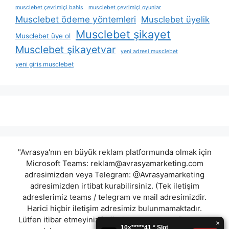
musclebet çevrimiçi bahis
musclebet çevrimiçi oyunlar
Musclebet ödeme yöntemleri
Musclebet üyelik
Musclebet şikayet
Musclebet üye ol
Musclebet şikayetvar
yeni adresi musclebet
yeni giris musclebet
"Avrasya'nın en büyük reklam platformunda olmak için
Microsoft Teams:
reklam@avrasyamarketing.com
adresimizden veya Telegram: @Avrasyamarketing
adresimizden irtibat kurabilirsiniz. (Tek iletişim
adreslerimiz teams / telegram ve mail adresimizdir.
Harici hiçbir iletişim adresimiz bulunmamaktadır.
Lütfen itibar etmeyiniz.) Türkiye yasalarına göre 7258