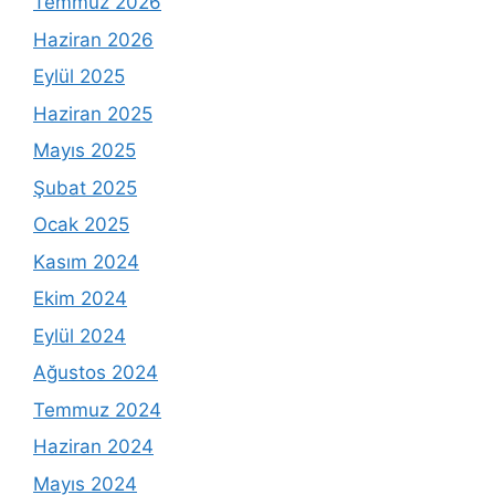
Temmuz 2026
Haziran 2026
Eylül 2025
Haziran 2025
Mayıs 2025
Şubat 2025
Ocak 2025
Kasım 2024
Ekim 2024
Eylül 2024
Ağustos 2024
Temmuz 2024
Haziran 2024
Mayıs 2024