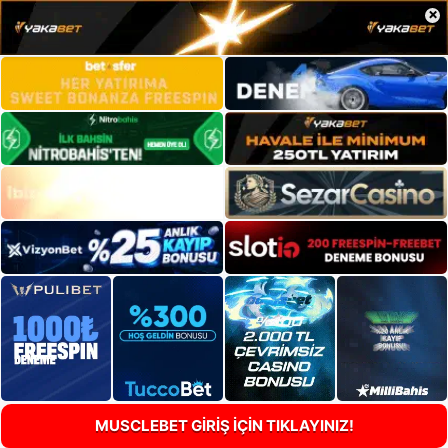
×
MUSCLEBET GİRİŞ İÇİN TIKLAYINIZ!