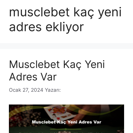
musclebet kaç yeni
adres ekliyor
Musclebet Kaç Yeni
Adres Var
Ocak 27, 2024
Yazarı: