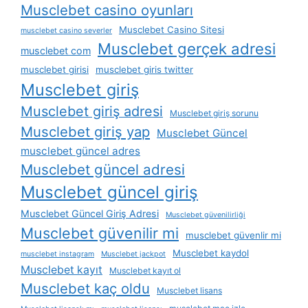
Musclebet casino oyunları
Musclebet Casino Sitesi
musclebet casino severler
Musclebet gerçek adresi
musclebet com
musclebet girisi
musclebet giris twitter
Musclebet giriş
Musclebet giriş adresi
Musclebet giriş sorunu
Musclebet giriş yap
Musclebet Güncel
musclebet güncel adres
Musclebet güncel adresi
Musclebet güncel giriş
Musclebet Güncel Giriş Adresi
Musclebet güvenilirliği
Musclebet güvenilir mi
musclebet güvenlir mi
Musclebet kaydol
musclebet instagram
Musclebet jackpot
Musclebet kayıt
Musclebet kayıt ol
Musclebet kaç oldu
Musclebet lisans