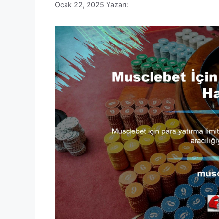
Ocak 22, 2025
Yazarı: