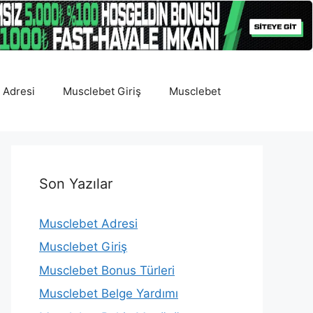
 Adresi
Musclebet Giriş
Musclebet
Son Yazılar
Musclebet Adresi
Musclebet Giriş
Musclebet Bonus Türleri
Musclebet Belge Yardımı