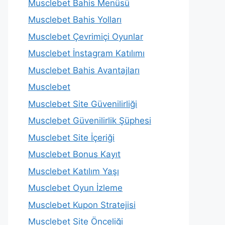
Musclebet Bahis Menüsü
Musclebet Bahis Yolları
Musclebet Çevrimiçi Oyunlar
Musclebet İnstagram Katılımı
Musclebet Bahis Avantajları
Musclebet
Musclebet Site Güvenilirliği
Musclebet Güvenilirlik Şüphesi
Musclebet Site İçeriği
Musclebet Bonus Kayıt
Musclebet Katılım Yaşı
Musclebet Oyun İzleme
Musclebet Kupon Stratejisi
Musclebet Site Önceliği