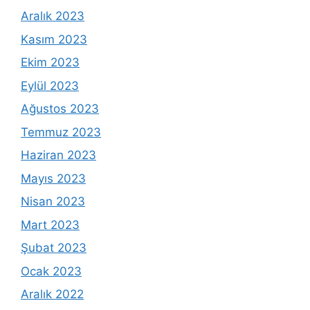
Aralık 2023
Kasım 2023
Ekim 2023
Eylül 2023
Ağustos 2023
Temmuz 2023
Haziran 2023
Mayıs 2023
Nisan 2023
Mart 2023
Şubat 2023
Ocak 2023
Aralık 2022