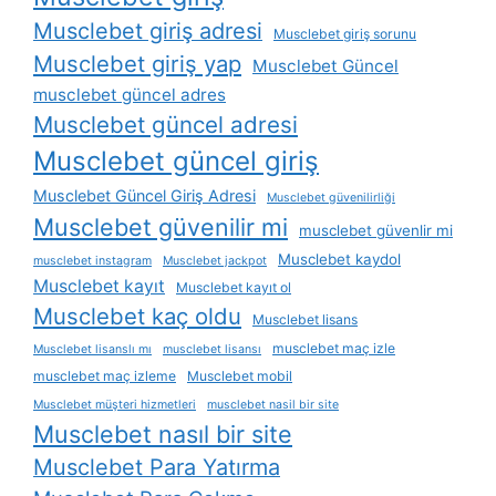
Musclebet giriş adresi
Musclebet giriş sorunu
Musclebet giriş yap
Musclebet Güncel
musclebet güncel adres
Musclebet güncel adresi
Musclebet güncel giriş
Musclebet Güncel Giriş Adresi
Musclebet güvenilirliği
Musclebet güvenilir mi
musclebet güvenlir mi
Musclebet kaydol
musclebet instagram
Musclebet jackpot
Musclebet kayıt
Musclebet kayıt ol
Musclebet kaç oldu
Musclebet lisans
musclebet maç izle
Musclebet lisanslı mı
musclebet lisansı
musclebet maç izleme
Musclebet mobil
Musclebet müşteri hizmetleri
musclebet nasil bir site
Musclebet nasıl bir site
Musclebet Para Yatırma