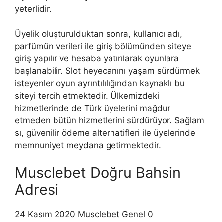
yeterlidir.
Üyelik oluşturulduktan sonra, kullanıcı adı,
parfümün verileri ile giriş bölümünden siteye
giriş yapılır ve hesaba yatırılarak oyunlara
başlanabilir. Slot heyecanını yaşam sürdürmek
isteyenler oyun ayrıntılılığından kaynaklı bu
siteyi tercih etmektedir. Ülkemizdeki
hizmetlerinde de Türk üyelerini mağdur
etmeden bütün hizmetlerini sürdürüyor. Sağlam
sı, güvenilir ödeme alternatifleri ile üyelerinde
memnuniyet meydana getirmektedir.
Musclebet Doğru Bahsin
Adresi
24 Kasım 2020 Musclebet Genel 0