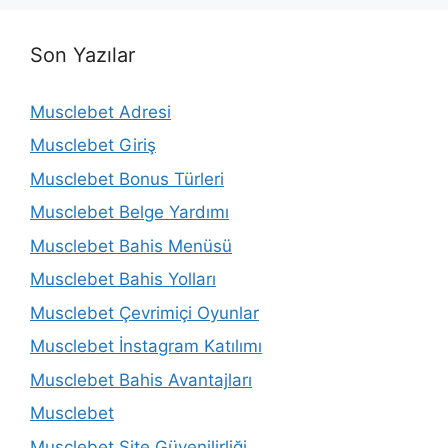
Son Yazılar
Musclebet Adresi
Musclebet Giriş
Musclebet Bonus Türleri
Musclebet Belge Yardımı
Musclebet Bahis Menüsü
Musclebet Bahis Yolları
Musclebet Çevrimiçi Oyunlar
Musclebet İnstagram Katılımı
Musclebet Bahis Avantajları
Musclebet
Musclebet Site Güvenilirliği