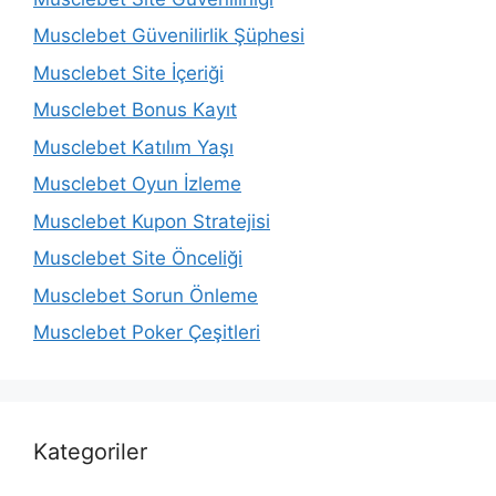
Musclebet Güvenilirlik Şüphesi
Musclebet Site İçeriği
Musclebet Bonus Kayıt
Musclebet Katılım Yaşı
Musclebet Oyun İzleme
Musclebet Kupon Stratejisi
Musclebet Site Önceliği
Musclebet Sorun Önleme
Musclebet Poker Çeşitleri
Kategoriler