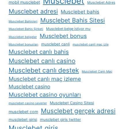
Musclebet
mobil musclebet
Musclebet Adres
Musclebet adresi
Musclebet bahis
Musclebet Bahis Sitesi
Musclebet Bahisleri
Musclebet belge istiyor mu
Musclebet Bahis Şirketi
Musclebet bonus
Musclebet belgeler
musclebet canli
Musclebet bonusları
musclebet canli maç izle
Musclebet canlı bahis
Musclebet canlı casino
Musclebet canlı destek
Musclebet Canlı Maç
Musclebet canlı maç izleme
Musclebet casino
Musclebet casino oyunları
Musclebet Casino Sitesi
musclebet casino severler
Musclebet gerçek adresi
musclebet com
musclebet girisi
musclebet giris twitter
Musclebet giriş