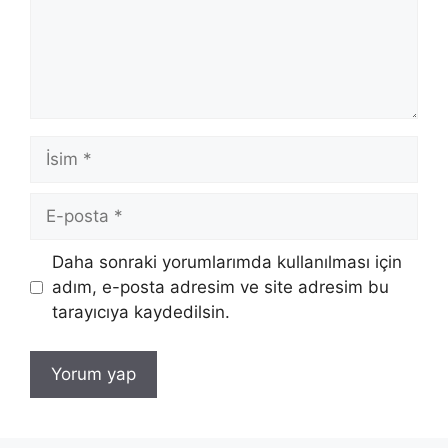
İsim
E-
posta
İnternet
Daha sonraki yorumlarımda kullanılması için
sitesi
adım, e-posta adresim ve site adresim bu
tarayıcıya kaydedilsin.