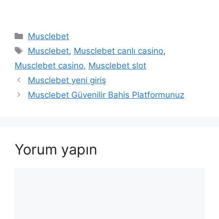
Kategoriler
Musclebet
Etiketler
Musclebet
,
Musclebet canlı casino
,
Musclebet casino
,
Musclebet slot
Musclebet yeni giriş
Musclebet Güvenilir Bahis Platformunuz
Yorum yapın
Yorum