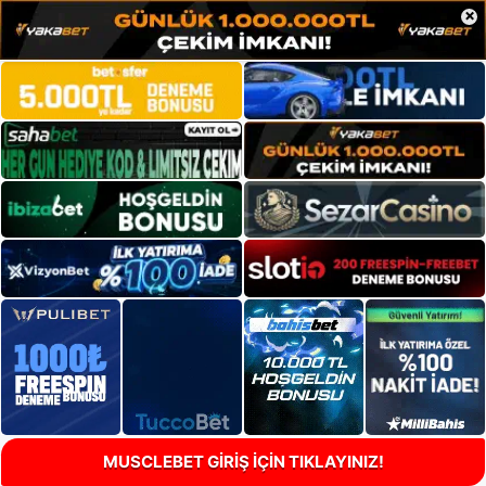
×
MUSCLEBET GİRİŞ İÇİN TIKLAYINIZ!