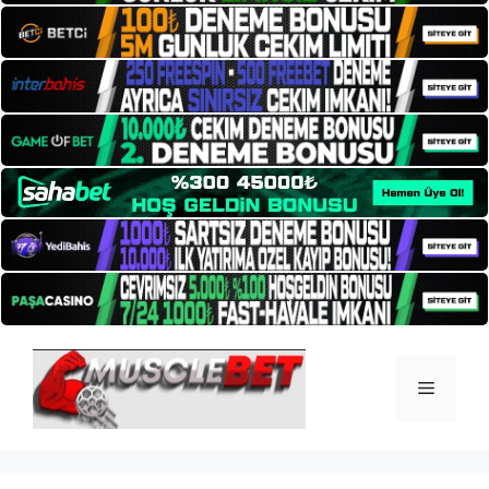
İçeriğe
atla
Menü