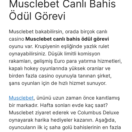
Musclebet Canlı Bahis
Ödül Görevi
Musclebet bakabilirsin, orada birçok canlı
casino
Musclebet canlı bahis ödül görevi
oyunu var. Krupiyenin eşliğinde yazlık rulet
oynayabilirsiniz. Düşük limitli komisyon
rakamları, gelişmiş Euro para yatırma hizmetleri,
kapalı hokey oyunlarında yüksek oranlar ve
birden fazla casino oyunuyla tanınan şirket,
şans oyunları için de hızlı hizmet sunuyor.
Musclebet
, ününü uzun zaman önce kanıtlamış
bir markadır. Hafta sonları evde kaç saat?
Musclebet ziyaret ederek ve Columbus Deluxe
oynayarak harika hediyeler kazanın. Aşağıda,
oyuncuların ilk iç saha golü bahislerinin en fazla