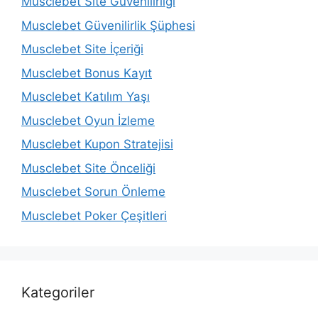
Musclebet Site Güvenilirliği
Musclebet Güvenilirlik Şüphesi
Musclebet Site İçeriği
Musclebet Bonus Kayıt
Musclebet Katılım Yaşı
Musclebet Oyun İzleme
Musclebet Kupon Stratejisi
Musclebet Site Önceliği
Musclebet Sorun Önleme
Musclebet Poker Çeşitleri
Kategoriler