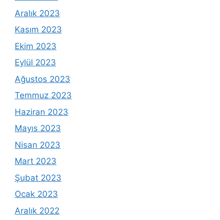
Aralık 2023
Kasım 2023
Ekim 2023
Eylül 2023
Ağustos 2023
Temmuz 2023
Haziran 2023
Mayıs 2023
Nisan 2023
Mart 2023
Şubat 2023
Ocak 2023
Aralık 2022