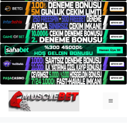
İçeriğe
atla
Menü