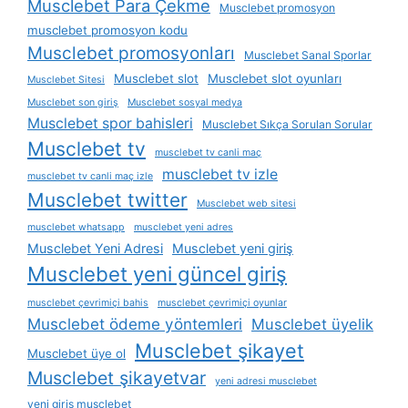
Musclebet Para Çekme
Musclebet promosyon
musclebet promosyon kodu
Musclebet promosyonları
Musclebet Sanal Sporlar
Musclebet slot
Musclebet slot oyunları
Musclebet Sitesi
Musclebet son giriş
Musclebet sosyal medya
Musclebet spor bahisleri
Musclebet Sıkça Sorulan Sorular
Musclebet tv
musclebet tv canli maç
musclebet tv izle
musclebet tv canli maç izle
Musclebet twitter
Musclebet web sitesi
musclebet whatsapp
musclebet yeni adres
Musclebet Yeni Adresi
Musclebet yeni giriş
Musclebet yeni güncel giriş
musclebet çevrimiçi bahis
musclebet çevrimiçi oyunlar
Musclebet ödeme yöntemleri
Musclebet üyelik
Musclebet şikayet
Musclebet üye ol
Musclebet şikayetvar
yeni adresi musclebet
yeni giris musclebet