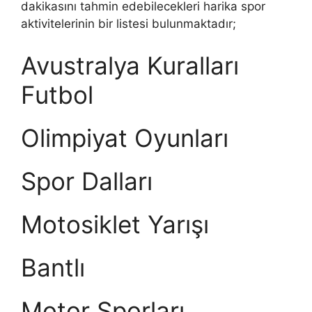
dakikasını tahmin edebilecekleri harika spor
aktivitelerinin bir listesi bulunmaktadır;
Avustralya Kuralları
Futbol
Olimpiyat Oyunları
Spor Dalları
Motosiklet Yarışı
Bantlı
Motor Sporları