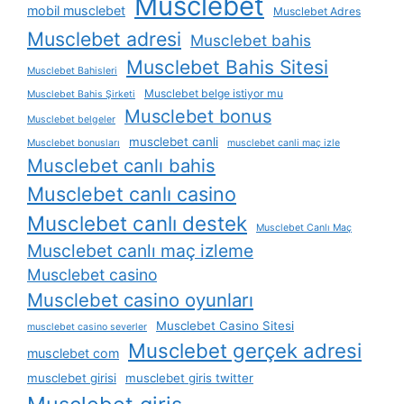
Musclebet
mobil musclebet
Musclebet Adres
Musclebet adresi
Musclebet bahis
Musclebet Bahis Sitesi
Musclebet Bahisleri
Musclebet belge istiyor mu
Musclebet Bahis Şirketi
Musclebet bonus
Musclebet belgeler
musclebet canli
Musclebet bonusları
musclebet canli maç izle
Musclebet canlı bahis
Musclebet canlı casino
Musclebet canlı destek
Musclebet Canlı Maç
Musclebet canlı maç izleme
Musclebet casino
Musclebet casino oyunları
Musclebet Casino Sitesi
musclebet casino severler
Musclebet gerçek adresi
musclebet com
musclebet girisi
musclebet giris twitter