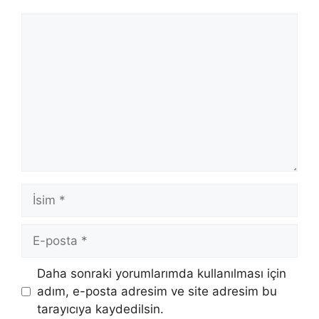
Yorum
İsim
E-
posta
İnternet
Daha sonraki yorumlarımda kullanılması için
sitesi
adım, e-posta adresim ve site adresim bu
tarayıcıya kaydedilsin.