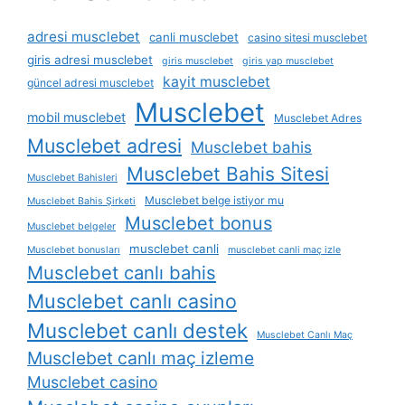
adresi musclebet
canli musclebet
casino sitesi musclebet
giris adresi musclebet
giris musclebet
giris yap musclebet
kayit musclebet
güncel adresi musclebet
Musclebet
mobil musclebet
Musclebet Adres
Musclebet adresi
Musclebet bahis
Musclebet Bahis Sitesi
Musclebet Bahisleri
Musclebet belge istiyor mu
Musclebet Bahis Şirketi
Musclebet bonus
Musclebet belgeler
musclebet canli
Musclebet bonusları
musclebet canli maç izle
Musclebet canlı bahis
Musclebet canlı casino
Musclebet canlı destek
Musclebet Canlı Maç
Musclebet canlı maç izleme
Musclebet casino