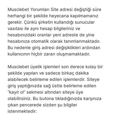
Musclebet Yorumları Site adresi değiştiği süre
herhangi bir şekilde heyecana kapılmamanız
gerekir. Çünkü şirketin kullandığı sunucular
vasıtası ile aynı hesap bilgileriniz ve
hesabınızdaki oranlar yeni adreste de yine
hesabınıza otomatik olarak tanımlanmaktadır.
Bu nedenle giriş adresi değişiklikleri ardından
kullanıcının hiçbir zararı oluşmamaktadır.
Musclebet üyelik işlemleri son derece kolay bir
şekilde yapılan ve sadece birkaç dakika
alabilecek belirleme edilen işlemlerdir. Siteye
giriş yaptığınızda sağ üstte belirleme edilen
“kayıt ol” sekmesi altından siteye üye
olabilirsiniz. Bu butona tıkladığınızda karşınıza
çıkan pencerede sizden şu bilgiler
istenmektedir: