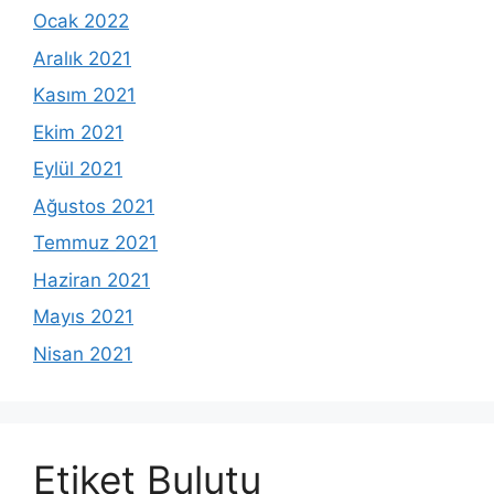
Ocak 2022
Aralık 2021
Kasım 2021
Ekim 2021
Eylül 2021
Ağustos 2021
Temmuz 2021
Haziran 2021
Mayıs 2021
Nisan 2021
Etiket Bulutu