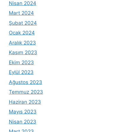
Nisan 2024
Mart 2024
Şubat 2024
Ocak 2024
Aralık 2023
Kasım 2023
Ekim 2023
Eylül 2023
Ağustos 2023
Temmuz 2023
Haziran 2023
Mayıs 2023
Nisan 2023
Mart 2023