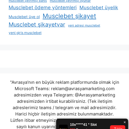
musclebet çevrimiçi bahis
musclebet çevrimiçi oyunlar
Musclebet ödeme yöntemleri
Musclebet üyelik
Musclebet şikayet
Musclebet üye ol
Musclebet şikayetvar
yeni adresi musclebet
yeni giris musclebet
"Avrasya'nın en büyük reklam platformunda olmak için
Microsoft Teams:
reklam@avrasyamarketing.com
adresimizden veya Telegram: @Avrasyamarketing
adresimizden irtibat kurabilirsiniz. (Tek iletişim
adreslerimiz teams / telegram ve mail adresimizdir.
Harici hiçbir iletişim adresimiz bulunmamaktadır.
Lütfen itibar etmeyiniz.) Türkiye yasalarına göre 7258
sayılı kanun uyarınca yasa dışı bahis oynamanın