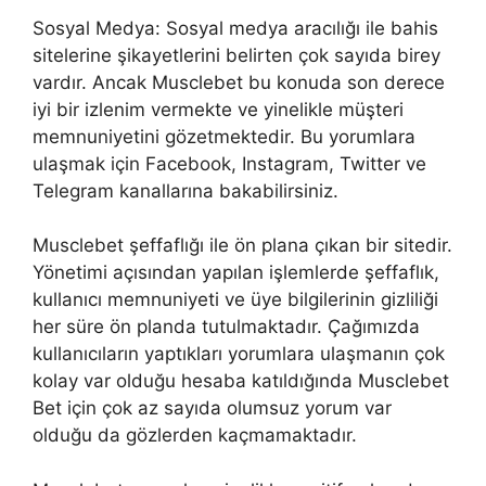
Sosyal Medya: Sosyal medya aracılığı ile bahis
sitelerine şikayetlerini belirten çok sayıda birey
vardır. Ancak Musclebet bu konuda son derece
iyi bir izlenim vermekte ve yinelikle müşteri
memnuniyetini gözetmektedir. Bu yorumlara
ulaşmak için Facebook, Instagram, Twitter ve
Telegram kanallarına bakabilirsiniz.
Musclebet şeffaflığı ile ön plana çıkan bir sitedir.
Yönetimi açısından yapılan işlemlerde şeffaflık,
kullanıcı memnuniyeti ve üye bilgilerinin gizliliği
her süre ön planda tutulmaktadır. Çağımızda
kullanıcıların yaptıkları yorumlara ulaşmanın çok
kolay var olduğu hesaba katıldığında Musclebet
Bet için çok az sayıda olumsuz yorum var
olduğu da gözlerden kaçmamaktadır.