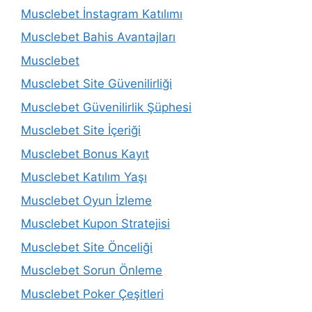
Musclebet İnstagram Katılımı
Musclebet Bahis Avantajları
Musclebet
Musclebet Site Güvenilirliği
Musclebet Güvenilirlik Şüphesi
Musclebet Site İçeriği
Musclebet Bonus Kayıt
Musclebet Katılım Yaşı
Musclebet Oyun İzleme
Musclebet Kupon Stratejisi
Musclebet Site Önceliği
Musclebet Sorun Önleme
Musclebet Poker Çeşitleri