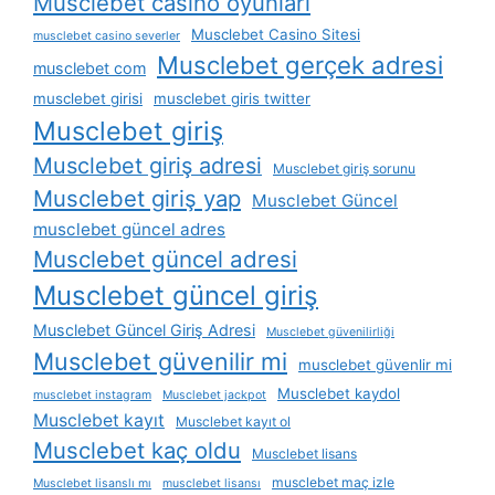
Musclebet casino oyunları
Musclebet Casino Sitesi
musclebet casino severler
Musclebet gerçek adresi
musclebet com
musclebet girisi
musclebet giris twitter
Musclebet giriş
Musclebet giriş adresi
Musclebet giriş sorunu
Musclebet giriş yap
Musclebet Güncel
musclebet güncel adres
Musclebet güncel adresi
Musclebet güncel giriş
Musclebet Güncel Giriş Adresi
Musclebet güvenilirliği
Musclebet güvenilir mi
musclebet güvenlir mi
Musclebet kaydol
musclebet instagram
Musclebet jackpot
Musclebet kayıt
Musclebet kayıt ol
Musclebet kaç oldu
Musclebet lisans
musclebet maç izle
Musclebet lisanslı mı
musclebet lisansı