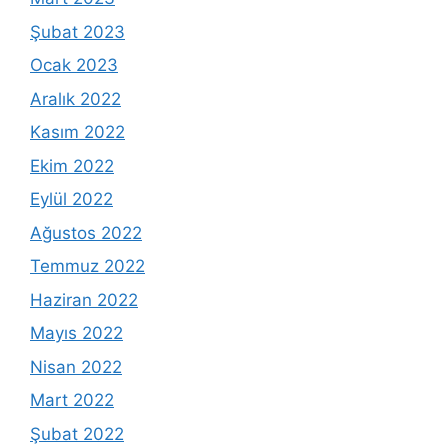
Şubat 2023
Ocak 2023
Aralık 2022
Kasım 2022
Ekim 2022
Eylül 2022
Ağustos 2022
Temmuz 2022
Haziran 2022
Mayıs 2022
Nisan 2022
Mart 2022
Şubat 2022