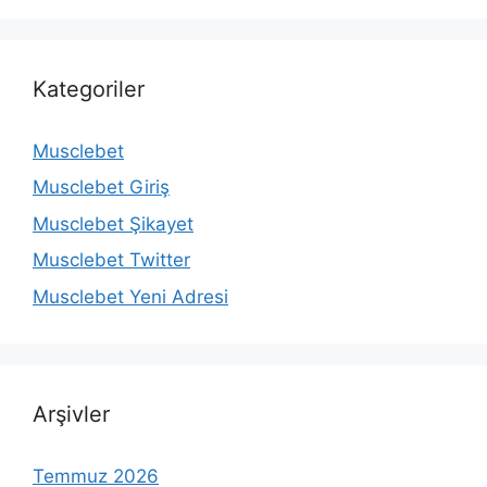
Kategoriler
Musclebet
Musclebet Giriş
Musclebet Şikayet
Musclebet Twitter
Musclebet Yeni Adresi
Arşivler
Temmuz 2026