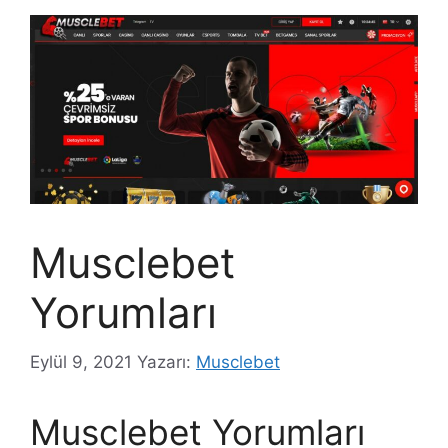
Musclebet
Yorumları
Eylül 9, 2021
Yazarı:
Musclebet
Musclebet Yorumları