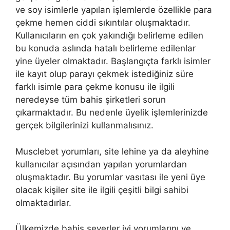
ve soy isimlerle yapılan işlemlerde özellikle para
çekme hemen ciddi sıkıntılar oluşmaktadır.
Kullanıcıların en çok yakındığı belirleme edilen
bu konuda aslında hatalı belirleme edilenlar
yine üyeler olmaktadır. Başlangıçta farklı isimler
ile kayıt olup parayı çekmek istediğiniz süre
farklı isimle para çekme konusu ile ilgili
neredeyse tüm bahis şirketleri sorun
çıkarmaktadır. Bu nedenle üyelik işlemlerinizde
gerçek bilgilerinizi kullanmalısınız.
Musclebet yorumları, site lehine ya da aleyhine
kullanıcılar açısından yapılan yorumlardan
oluşmaktadır. Bu yorumlar vasıtası ile yeni üye
olacak kişiler site ile ilgili çeşitli bilgi sahibi
olmaktadırlar.
Ülkemizde bahis severler iyi yorumlarını ve