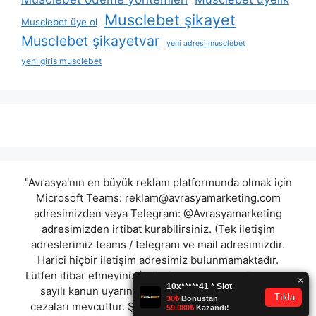
Musclebet şikayet
Musclebet üye ol
Musclebet şikayetvar
yeni adresi musclebet
yeni giris musclebet
"Avrasya'nın en büyük reklam platformunda olmak için
Microsoft Teams:
reklam@avrasyamarketing.com
adresimizden veya Telegram: @Avrasyamarketing
adresimizden irtibat kurabilirsiniz. (Tek iletişim
adreslerimiz teams / telegram ve mail adresimizdir.
Harici hiçbir iletişim adresimiz bulunmamaktadır.
Lütfen itibar etmeyiniz.) Türkiye yasalarına göre 7258
sayılı kanun uyarınca yasa dışı bahis oynamanın
cezaları mevcuttur. Şu an bulunduğunuz site hiç bir