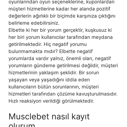
oyunlarından oyun seçeneklerine, kuponlardan
müşteri hizmetlerine kadar her alanda pozitif
değerlerin ağırlıklı bir biçimde karşınıza çıktığını
belirleme edebilirsiniz.
Elbette ki her bir yorum gerçektir, kuşkusuz ki
her biri yorum kullanıcılar tarafından meydana
getirilmektedir. Hiç negatif yorumu
bulunmamakta mıdır? Elbette negatif
yorumlarda vardır yalnız, önemli olan, negatif
yorumların gündeme getirilmesi değildir, müşteri
hizmetlerinin yaklaşım şeklidir. Bir sorun
yaşayan veya yaşadığını iddia eden
kullanıcıların bütün sorunlarının, müşteri
hizmetleri tarafından çözüme kavuşturulmasıdır.
Hızlı reaksiyon verildiği görülmektedir.
Musclebet nasıl kayıt
olurum