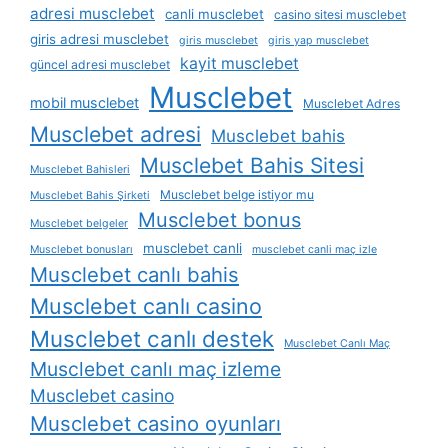
adresi musclebet
canli musclebet
casino sitesi musclebet
giris adresi musclebet
giris musclebet
giris yap musclebet
kayit musclebet
güncel adresi musclebet
Musclebet
mobil musclebet
Musclebet Adres
Musclebet adresi
Musclebet bahis
Musclebet Bahis Sitesi
Musclebet Bahisleri
Musclebet belge istiyor mu
Musclebet Bahis Şirketi
Musclebet bonus
Musclebet belgeler
musclebet canli
Musclebet bonusları
musclebet canli maç izle
Musclebet canlı bahis
Musclebet canlı casino
Musclebet canlı destek
Musclebet Canlı Maç
Musclebet canlı maç izleme
Musclebet casino
Musclebet casino oyunları