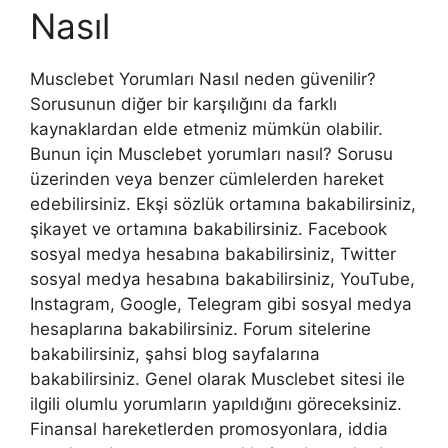
Nasıl
Musclebet Yorumları Nasıl neden güvenilir?
Sorusunun diğer bir karşılığını da farklı
kaynaklardan elde etmeniz mümkün olabilir.
Bunun için Musclebet yorumları nasıl? Sorusu
üzerinden veya benzer cümlelerden hareket
edebilirsiniz. Ekşi sözlük ortamına bakabilirsiniz,
şikayet ve ortamına bakabilirsiniz. Facebook
sosyal medya hesabına bakabilirsiniz, Twitter
sosyal medya hesabına bakabilirsiniz, YouTube,
Instagram, Google, Telegram gibi sosyal medya
hesaplarına bakabilirsiniz. Forum sitelerine
bakabilirsiniz, şahsi blog sayfalarına
bakabilirsiniz. Genel olarak Musclebet sitesi ile
ilgili olumlu yorumların yapıldığını göreceksiniz.
Finansal hareketlerden promosyonlara, iddia