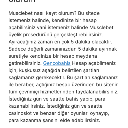
Musclebet nasıl kayıt olurum? Bu sitede
istemeniz halinde, kendinize bir hesap
açabilirsiniz yani istemeniz halinde Musclebet
üyelik prosedürünü gerçekleştirebilirsiniz.
Ayıracağınız zaman en çok 5 dakika olacaktır.
Sadece değerli zamanınızdan 5 dakika ayırmak
suretiyle kendinize bir hesap meydana
getirebilirsiniz.
Gencobahis
Hesap açabilmeniz
için, kuşkusuz aşağıda belirtilen şartları
sağlamanız gerekecektir. Bu şartları sağlamanız
ile beraber, açtığınız hesap üzerinden bu sitenin
tüm çevrimiçi hizmetlerinden faydalanabilirsiniz.
İstediğiniz gün ve saatte bahis yapıp, para
kazanabilirsiniz. İstediğiniz gün ve saatte
casinoslot ve benzer diğer oyunları oynayıp,
para kazanma şansını elde edebilirsiniz.