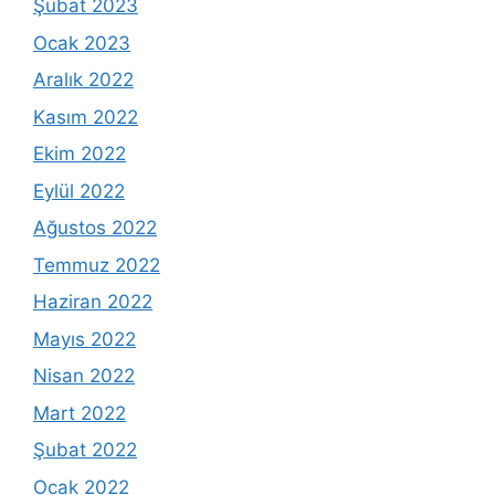
Şubat 2023
Ocak 2023
Aralık 2022
Kasım 2022
Ekim 2022
Eylül 2022
Ağustos 2022
Temmuz 2022
Haziran 2022
Mayıs 2022
Nisan 2022
Mart 2022
Şubat 2022
Ocak 2022