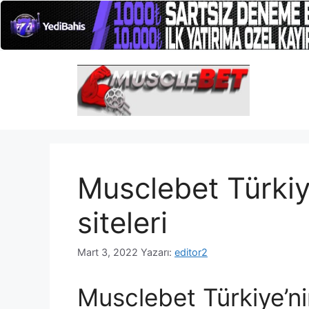
İçeriğe
atla
Musclebet Türkiye
siteleri
Mart 3, 2022
Yazarı:
editor2
Musclebet Türkiye’nin