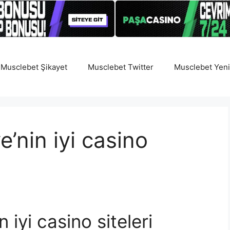
Musclebet Şikayet
Musclebet Twitter
Musclebet Yeni
’nin iyi casino
 iyi casino siteleri