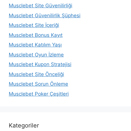
Musclebet Site Güvenilirliği
Musclebet Güvenilirlik Şüphesi
Musclebet Site İçeriği
Musclebet Bonus Kayıt
Musclebet Katılım Yaşı
Musclebet Oyun İzleme
Musclebet Kupon Stratejisi
Musclebet Site Önceliği
Musclebet Sorun Önleme
Musclebet Poker Çeşitleri
Kategoriler