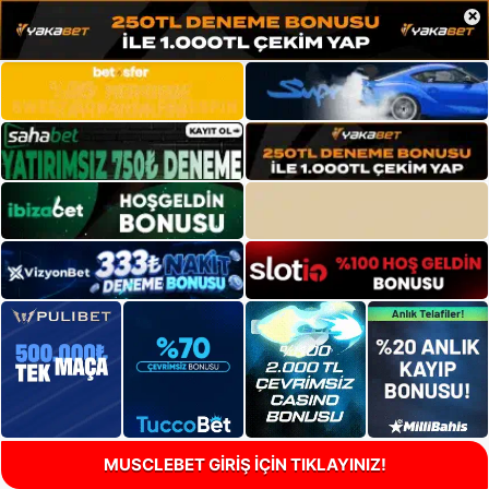
×
MUSCLEBET GİRİŞ İÇİN TIKLAYINIZ!