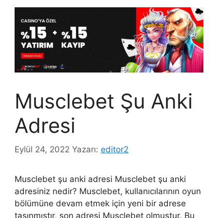
Musclebet Şu Anki
Adresi
Eylül 24, 2022
Yazarı:
editor2
Musclebet şu anki adresi Musclebet şu anki
adresiniz nedir? Musclebet, kullanıcılarının oyun
bölümüne devam etmek için yeni bir adrese
taşınmıştır, son adresi Musclebet olmuştur. Bu