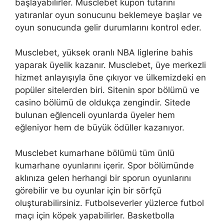
başlayabilirler. Musclebet kupon tutarını
yatıranlar oyun sonucunu beklemeye başlar ve
oyun sonucunda gelir durumlarını kontrol eder.
Musclebet, yüksek oranlı NBA liglerine bahis
yaparak üyelik kazanır. Musclebet, üye merkezli
hizmet anlayışıyla öne çıkıyor ve ülkemizdeki en
popüler sitelerden biri. Sitenin spor bölümü ve
casino bölümü de oldukça zengindir. Sitede
bulunan eğlenceli oyunlarda üyeler hem
eğleniyor hem de büyük ödüller kazanıyor.
Musclebet kumarhane bölümü tüm ünlü
kumarhane oyunlarını içerir. Spor bölümünde
aklınıza gelen herhangi bir sporun oyunlarını
görebilir ve bu oyunlar için bir sörfçü
oluşturabilirsiniz. Futbolseverler yüzlerce futbol
maçı için köpek yapabilirler. Basketbolla