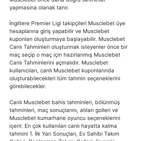
yapmasına olanak tanır.
İngiltere Premier Ligi takipçileri Musclebet üye
hesaplarına giriş yapabilir ve Musclebet
kuponları oluşturmaya başlayabilir. Musclebet
Canlı Tahminleri oluşturmak isteyenler önce bir
maç seçip o maç için hazırlanmış Musclebet
Canlı Tahminlerini açmalıdır. Musclebet
kullanıcıları, canlı Musclebet kuponlarında
oluşturabilecekleri tüm tahmin seçeneklerini
görebilecekler.
Canlı Musclebet bahis tahminleri, bölünmüş
tahminleri, maç sonuçlarını, atılan golleri ve
Musclebet kumarhane oyuncu seçeneklerini
içerir. En çok kullanılan canlı hayatta kalma
tahmini 1. İlk Yarı Sonuçları, Ev Sahibi Takım