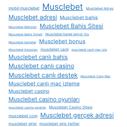
Musclebet
mobil musclebet
Musclebet Adres
Musclebet adresi
Musclebet bahis
Musclebet Bahis Sitesi
Musclebet Bahisleri
Musclebet belge istiyor mu
Musclebet Bahis Şirketi
Musclebet bonus
Musclebet belgeler
musclebet canli
Musclebet bonusları
musclebet canli maç izle
Musclebet canlı bahis
Musclebet canlı casino
Musclebet canlı destek
Musclebet Canlı Maç
Musclebet canlı maç izleme
Musclebet casino
Musclebet casino oyunları
Musclebet Casino Sitesi
musclebet casino severler
Musclebet gerçek adresi
musclebet com
musclebet girisi
musclebet giris twitter