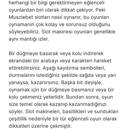
herhangi bir bilgi gerektirmeyen eğlenceli
oyunlardan biri olarak dikkat çekiyor. Peki
Musclebet slotları nasıl oynanır, bu oyunları
oynamanın çok kolay ve sorunsuz olduğunu
söyleyebiliriz. Slot makinesi oyunları genellikle
aynı mantığı izler.
Bir düğmeye basarak veya kolu indirerek
ekrandaki bir arabayı veya karakteri hareket
ettirebilirsiniz. Aşağı kaydırma sembolleri,
durmalarını istediğiniz şekilde sağda veya yan
yanaysa, kazanırsınız. Başka bir deyişle,
oynamak için bir düğmeye basmanız veya bir
kolu çekmeniz yeterlidir. Bundan sonra, oyun
size temel olarak kazanıp kazanmadığınızı
söyler. Slot makineleri, basitlikleri ve sundukları
çeşitlilik nedeniyle bir tür eğlenceli oyun olarak
dikkatleri üzerine çekmiştir.