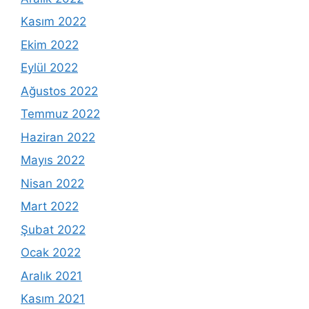
Kasım 2022
Ekim 2022
Eylül 2022
Ağustos 2022
Temmuz 2022
Haziran 2022
Mayıs 2022
Nisan 2022
Mart 2022
Şubat 2022
Ocak 2022
Aralık 2021
Kasım 2021