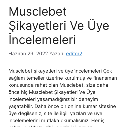
Musclebet
Şikayetleri Ve Üye
İncelemeleri
Haziran 29, 2022
Yazarı:
editor2
Musclebet şikayetleri ve üye i̇ncelemeleri Çok
sağlam temeller üzerine kurulmuş ve finansman
konusunda rahat olan Musclebet, size daha
önce hiç Musclebet Şikayetleri Ve Üye
İncelemeleri yaşamadığınız bir deneyim
yaşatabilir. Daha önce bir online kumar sitesine
üye değilseniz, site ile ilgili yazıları ve üye
incelemelerini mutlaka okumalısınız. Her iş