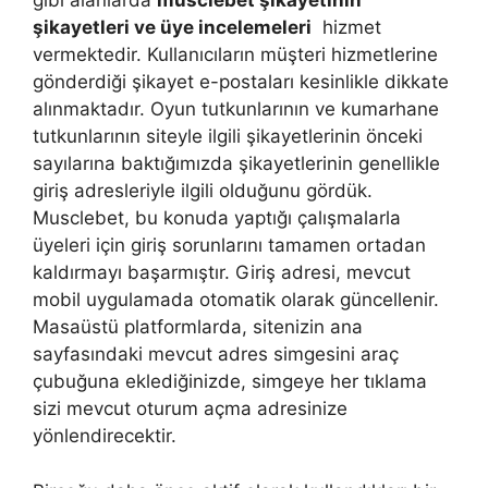
gibi alanlarda
musclebet şikayetinin
şikayetleri ve üye incelemeleri
hizmet
vermektedir. Kullanıcıların müşteri hizmetlerine
gönderdiği şikayet e-postaları kesinlikle dikkate
alınmaktadır. Oyun tutkunlarının ve kumarhane
tutkunlarının siteyle ilgili şikayetlerinin önceki
sayılarına baktığımızda şikayetlerinin genellikle
giriş adresleriyle ilgili olduğunu gördük.
Musclebet, bu konuda yaptığı çalışmalarla
üyeleri için giriş sorunlarını tamamen ortadan
kaldırmayı başarmıştır. Giriş adresi, mevcut
mobil uygulamada otomatik olarak güncellenir.
Masaüstü platformlarda, sitenizin ana
sayfasındaki mevcut adres simgesini araç
çubuğuna eklediğinizde, simgeye her tıklama
sizi mevcut oturum açma adresinize
yönlendirecektir.