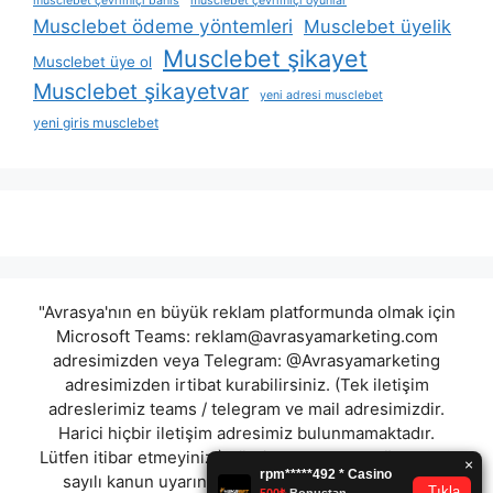
musclebet çevrimiçi bahis
musclebet çevrimiçi oyunlar
Musclebet ödeme yöntemleri
Musclebet üyelik
Musclebet şikayet
Musclebet üye ol
Musclebet şikayetvar
yeni adresi musclebet
yeni giris musclebet
"Avrasya'nın en büyük reklam platformunda olmak için
Microsoft Teams:
reklam@avrasyamarketing.com
adresimizden veya Telegram: @Avrasyamarketing
adresimizden irtibat kurabilirsiniz. (Tek iletişim
adreslerimiz teams / telegram ve mail adresimizdir.
Harici hiçbir iletişim adresimiz bulunmamaktadır.
Lütfen itibar etmeyiniz.) Türkiye yasalarına göre 7258
sayılı kanun uyarınca yasa dışı bahis oynamanın