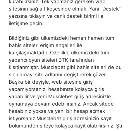
kurabilirsiniz. Tek yapmanız gereken web
sitesinin sağ alt köşesinde olmak. Yani “Destek”
yazısına tıklayın ve canlı destek birimi ile
iletişime geçin.
Bildiğiniz gibi ülkemizdeki hemen hemen tüm
bahis siteleri erişim engelleri ile
karşılaşmaktadır. Özellikle ülkemizdeki tüm
yabancı oyun siteleri BTK tarafından
kısıtlanmıştır. Musclebet gibi bahis siteleri de bu
sınırlamayı site adlarını değiştirerek çözer.
Başka bir deyişle, web sitesine giriş
yapamıyorsanız, hesabınıza kolayca giriş
yapabilir ve yeni Musclebet giriş adresinizle
oynamaya devam edebilirsiniz. Ancak sitede
hesabınız yoksa ve yeni bir hesap açmak
istiyorsanız Musclebet giriş adresinizin kayıt
bölümünden siteye kolayca kayıt olabilirsiniz. Şu