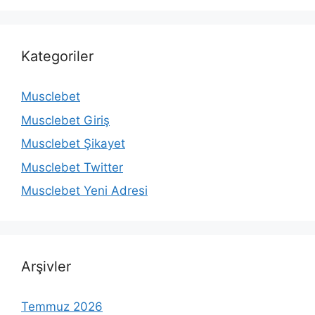
Kategoriler
Musclebet
Musclebet Giriş
Musclebet Şikayet
Musclebet Twitter
Musclebet Yeni Adresi
Arşivler
Temmuz 2026