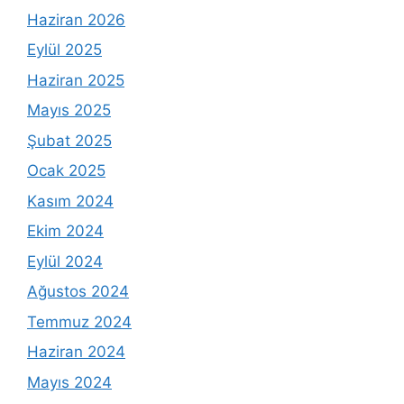
Haziran 2026
Eylül 2025
Haziran 2025
Mayıs 2025
Şubat 2025
Ocak 2025
Kasım 2024
Ekim 2024
Eylül 2024
Ağustos 2024
Temmuz 2024
Haziran 2024
Mayıs 2024