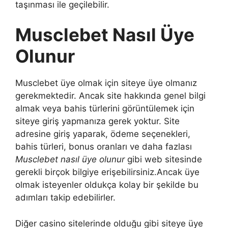
taşınması ile geçilebilir.
Musclebet Nasıl Üye
Olunur
Musclebet üye olmak için siteye üye olmanız
gerekmektedir. Ancak site hakkında genel bilgi
almak veya bahis türlerini görüntülemek için
siteye giriş yapmanıza gerek yoktur. Site
adresine giriş yaparak, ödeme seçenekleri,
bahis türleri, bonus oranları ve daha fazlası
Musclebet nasıl üye olunur
gibi web sitesinde
gerekli birçok bilgiye erişebilirsiniz.Ancak üye
olmak isteyenler oldukça kolay bir şekilde bu
adımları takip edebilirler.
Diğer casino sitelerinde olduğu gibi siteye üye