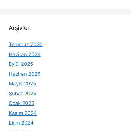
Arşivler
Temmuz 2026
Haziran 2026
Eylül 2025
Haziran 2025
Mayıs 2025
Şubat 2025
Ocak 2025
Kasım 2024
Ekim 2024