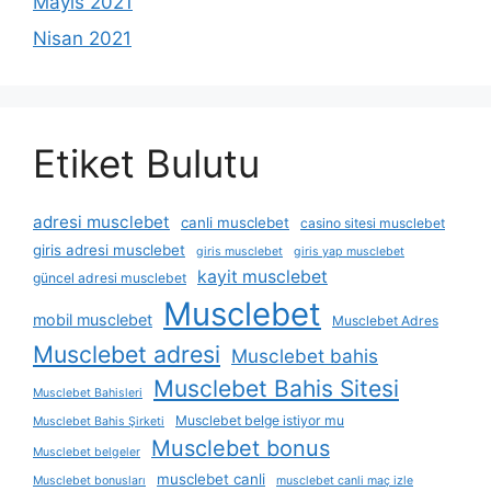
Mayıs 2021
Nisan 2021
Etiket Bulutu
adresi musclebet
canli musclebet
casino sitesi musclebet
giris adresi musclebet
giris musclebet
giris yap musclebet
kayit musclebet
güncel adresi musclebet
Musclebet
mobil musclebet
Musclebet Adres
Musclebet adresi
Musclebet bahis
Musclebet Bahis Sitesi
Musclebet Bahisleri
Musclebet belge istiyor mu
Musclebet Bahis Şirketi
Musclebet bonus
Musclebet belgeler
musclebet canli
Musclebet bonusları
musclebet canli maç izle