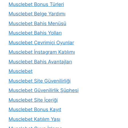
Musclebet Bonus Türleri
Musclebet Belge Yardımı
Musclebet Bahis Menüsü
Musclebet Bahis Yolları
Musclebet Çevrimiçi Oyunlar
Musclebet İnstagram Katılımı
Musclebet Bahis Avantajları
Musclebet
Musclebet Site Güvenilirliği
Musclebet Güvenilirlik Şüphesi
Musclebet Site İçeriği
Musclebet Bonus Kayıt
Musclebet Katılım Yaşı