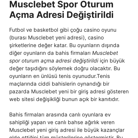
Musclebet Spor Oturum
Açma Adresi Değiştirildi
Futbol ve basketbol gibi çoğu casino oyunu
(burası Musclebet yeni adresi), casino
şirketlerine değer katar. Bu oyunların dışında
diğer oyunların da bahis firmaları
Musclebet
spor oturum açma adresi değiştirildi
için büyük
değer taşıdığını söylemek doğru olacaktır. Bu
oyunların en ünlüsü tenis oyunudur.Tenis
maçlarında ciddi bahislerin oynandığı bir
pazarda Musclebet yeni bir giriş adresi gösteren
web sitesi değişikliği bunun açık bir kanıtıdır.
Bahis firmaları arasında canlı oyunlara ev
sahipliği yapan ve canlı bahse ağırlık veren
Musclebet yeni giriş adresi ile büyük kazançlar
elde ettiğini tüm müşterilerine göstermiştir. Bu