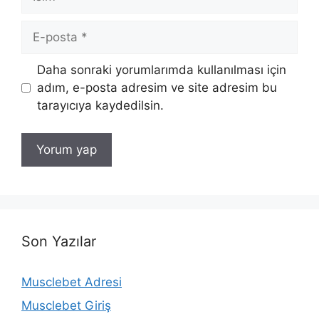
E-
posta
İnternet
Daha sonraki yorumlarımda kullanılması için
sitesi
adım, e-posta adresim ve site adresim bu
tarayıcıya kaydedilsin.
Son Yazılar
Musclebet Adresi
Musclebet Giriş