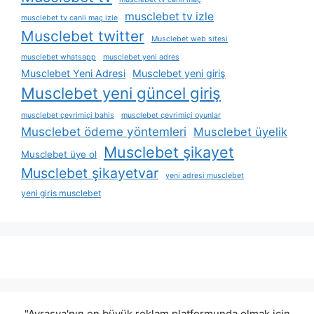
musclebet tv izle
musclebet tv canli maç izle
Musclebet twitter
Musclebet web sitesi
musclebet whatsapp
musclebet yeni adres
Musclebet Yeni Adresi
Musclebet yeni giriş
Musclebet yeni güncel giriş
musclebet çevrimiçi bahis
musclebet çevrimiçi oyunlar
Musclebet ödeme yöntemleri
Musclebet üyelik
Musclebet şikayet
Musclebet üye ol
Musclebet şikayetvar
yeni adresi musclebet
yeni giris musclebet
"Avrasya'nın en büyük reklam platformunda olmak için