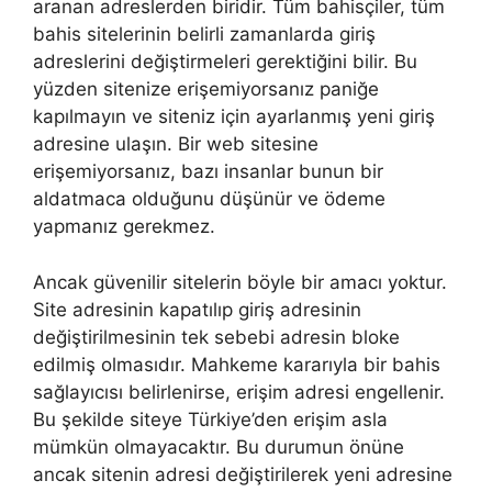
aranan adreslerden biridir. Tüm bahisçiler, tüm
bahis sitelerinin belirli zamanlarda giriş
adreslerini değiştirmeleri gerektiğini bilir. Bu
yüzden sitenize erişemiyorsanız paniğe
kapılmayın ve siteniz için ayarlanmış yeni giriş
adresine ulaşın. Bir web sitesine
erişemiyorsanız, bazı insanlar bunun bir
aldatmaca olduğunu düşünür ve ödeme
yapmanız gerekmez.
Ancak güvenilir sitelerin böyle bir amacı yoktur.
Site adresinin kapatılıp giriş adresinin
değiştirilmesinin tek sebebi adresin bloke
edilmiş olmasıdır. Mahkeme kararıyla bir bahis
sağlayıcısı belirlenirse, erişim adresi engellenir.
Bu şekilde siteye Türkiye’den erişim asla
mümkün olmayacaktır. Bu durumun önüne
ancak sitenin adresi değiştirilerek yeni adresine