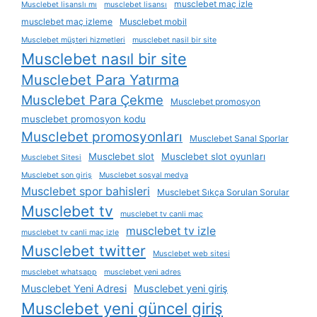
musclebet maç izle
Musclebet lisanslı mı
musclebet lisansı
musclebet maç izleme
Musclebet mobil
Musclebet müşteri hizmetleri
musclebet nasil bir site
Musclebet nasıl bir site
Musclebet Para Yatırma
Musclebet Para Çekme
Musclebet promosyon
musclebet promosyon kodu
Musclebet promosyonları
Musclebet Sanal Sporlar
Musclebet slot
Musclebet slot oyunları
Musclebet Sitesi
Musclebet son giriş
Musclebet sosyal medya
Musclebet spor bahisleri
Musclebet Sıkça Sorulan Sorular
Musclebet tv
musclebet tv canli maç
musclebet tv izle
musclebet tv canli maç izle
Musclebet twitter
Musclebet web sitesi
musclebet whatsapp
musclebet yeni adres
Musclebet Yeni Adresi
Musclebet yeni giriş
Musclebet yeni güncel giriş