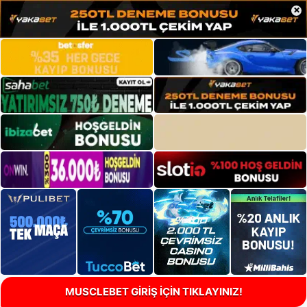
×
MUSCLEBET GİRİŞ İÇİN TIKLAYINIZ!