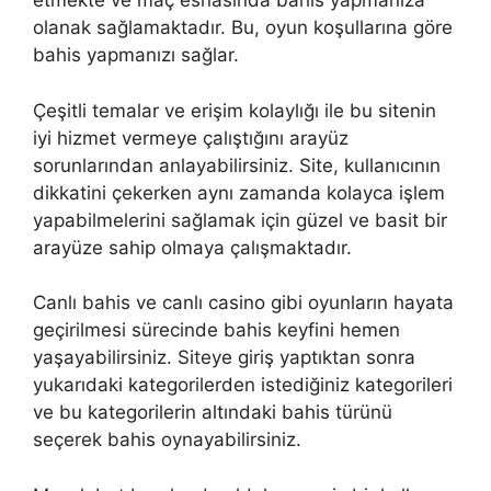
etmekte ve maç esnasında bahis yapmanıza
olanak sağlamaktadır. Bu, oyun koşullarına göre
bahis yapmanızı sağlar.
Çeşitli temalar ve erişim kolaylığı ile bu sitenin
iyi hizmet vermeye çalıştığını arayüz
sorunlarından anlayabilirsiniz. Site, kullanıcının
dikkatini çekerken aynı zamanda kolayca işlem
yapabilmelerini sağlamak için güzel ve basit bir
arayüze sahip olmaya çalışmaktadır.
Canlı bahis ve canlı casino gibi oyunların hayata
geçirilmesi sürecinde bahis keyfini hemen
yaşayabilirsiniz. Siteye giriş yaptıktan sonra
yukarıdaki kategorilerden istediğiniz kategorileri
ve bu kategorilerin altındaki bahis türünü
seçerek bahis oynayabilirsiniz.