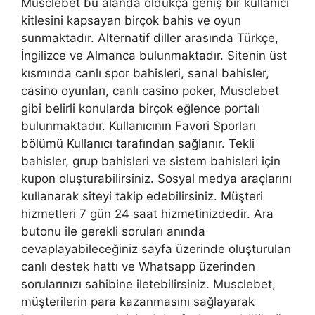
Musclebet bu alanda oldukça geniş bir kullanıcı
kitlesini kapsayan birçok bahis ve oyun
sunmaktadır. Alternatif diller arasında Türkçe,
İngilizce ve Almanca bulunmaktadır. Sitenin üst
kısmında canlı spor bahisleri, sanal bahisler,
casino oyunları, canlı casino poker, Musclebet
gibi belirli konularda birçok eğlence portalı
bulunmaktadır. Kullanıcının Favori Sporları
bölümü Kullanıcı tarafından sağlanır. Tekli
bahisler, grup bahisleri ve sistem bahisleri için
kupon oluşturabilirsiniz. Sosyal medya araçlarını
kullanarak siteyi takip edebilirsiniz. Müşteri
hizmetleri 7 gün 24 saat hizmetinizdedir. Ara
butonu ile gerekli soruları anında
cevaplayabileceğiniz sayfa üzerinde oluşturulan
canlı destek hattı ve Whatsapp üzerinden
sorularınızı sahibine iletebilirsiniz. Musclebet,
müşterilerin para kazanmasını sağlayarak