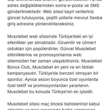
adres değişikliklerinden sonra e-posta ve SMS
gönderilmektedir. Web sitesi kayıt verileriniz
güncel tutuluyorsa, çeşitli yollarla mevcut Seoba
giriş adresine yönlendirileceksiniz.
Musclebet web sitesinde Türkiye’deki en iyi
etkinlikler yer almaktadır. Güvenilir ve cömert
oldukları için popülerdirler. Güncel Musclebet
etkinliklerine ve promosyonlarına web
sitemizden her zaman ulaşabilirsiniz. Musclebet
Bonus Club, Musclebet en yeni ve en İddialı
kampanyasıdır. Türkiye’de benzeri olmayan bir
spordur. Ayrıca sezon boyunca özel oyunlarda
özel teklif ve promosyonlardan yararlanın.
Musclebet bu konuda Türkiye’nin en iyisidir.
Musclebet sitesi maç öncesi bahislerinizi kabul