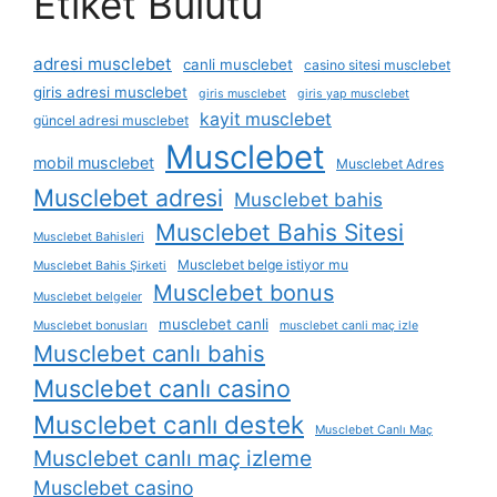
Etiket Bulutu
adresi musclebet
canli musclebet
casino sitesi musclebet
giris adresi musclebet
giris musclebet
giris yap musclebet
kayit musclebet
güncel adresi musclebet
Musclebet
mobil musclebet
Musclebet Adres
Musclebet adresi
Musclebet bahis
Musclebet Bahis Sitesi
Musclebet Bahisleri
Musclebet belge istiyor mu
Musclebet Bahis Şirketi
Musclebet bonus
Musclebet belgeler
musclebet canli
Musclebet bonusları
musclebet canli maç izle
Musclebet canlı bahis
Musclebet canlı casino
Musclebet canlı destek
Musclebet Canlı Maç
Musclebet canlı maç izleme
Musclebet casino