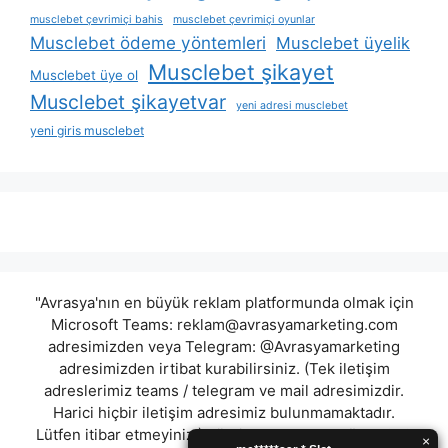
musclebet çevrimiçi bahis
musclebet çevrimiçi oyunlar
Musclebet ödeme yöntemleri
Musclebet üyelik
Musclebet şikayet
Musclebet üye ol
Musclebet şikayetvar
yeni adresi musclebet
yeni giris musclebet
"Avrasya'nın en büyük reklam platformunda olmak için
Microsoft Teams:
reklam@avrasyamarketing.com
adresimizden veya Telegram: @Avrasyamarketing
adresimizden irtibat kurabilirsiniz. (Tek iletişim
adreslerimiz teams / telegram ve mail adresimizdir.
Harici hiçbir iletişim adresimiz bulunmamaktadır.
Lütfen itibar etmeyiniz.) Türkiye yasalarına göre 7258