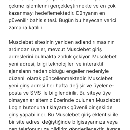
çekme işlemlerini gerçekleştirmekte ve en çok
kazanmayı hedeflemektedir. Dünyanın en
güvenilir bahis sitesi. Bugün bu heyecan verici
zamana katılın.
Musclebet sitesinin yeniden adlandırılmasının
ardından üyeler, mevcut Musclebet giriş
adreslerini bulmakta zorluk çekiyor. Musclebet
yeni adresi, bilgi teknolojileri ve interaktif
ajansların neden olduğu engeller nedeniyle
düzenli olarak güncellenmektedir. Musclebet
yeni giriş adresi her hafta değişir ve üyeler e-
posta ve SMS ile bilgilendirilir. Bu siteye üye
olmayanlar sitemiz üzerinde bulunan Musclebet
Login butonuna tıklayarak güvenli bir şekilde
giriş yapabilirler. Bu Musclebet giriş eklentisi ile
bir site adresi değiştiğinde bilgisayarınıza veya
cep telefonunuza bildirim gönderilecektir. Ayrıca