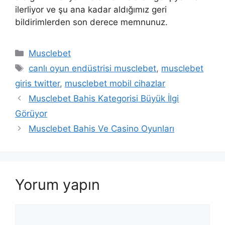
ilerliyor ve şu ana kadar aldığımız geri
bildirimlerden son derece memnunuz.
Kategoriler
Musclebet
Etiketler
canlı oyun endüstrisi musclebet
,
musclebet
giris twitter
,
musclebet mobil cihazlar
Musclebet Bahis Kategorisi Büyük İlgi
Görüyor
Musclebet Bahis Ve Casino Oyunları
Yorum yapın
Yorum