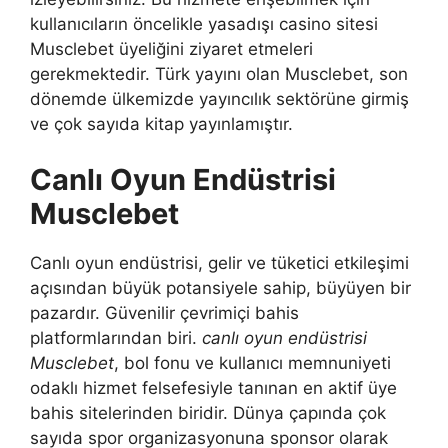
kullanıcıların öncelikle yasadışı casino sitesi
Musclebet üyeliğini ziyaret etmeleri
gerekmektedir. Türk yayını olan Musclebet, son
dönemde ülkemizde yayıncılık sektörüne girmiş
ve çok sayıda kitap yayınlamıştır.
Canlı Oyun Endüstrisi
Musclebet
Canlı oyun endüstrisi, gelir ve tüketici etkileşimi
açısından büyük potansiyele sahip, büyüyen bir
pazardır. Güvenilir çevrimiçi bahis
platformlarından biri.
canlı oyun endüstrisi
Musclebet
, bol fonu ve kullanıcı memnuniyeti
odaklı hizmet felsefesiyle tanınan en aktif üye
bahis sitelerinden biridir. Dünya çapında çok
sayıda spor organizasyonuna sponsor olarak