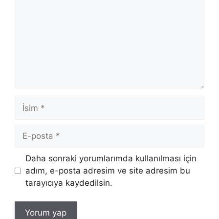
İsim
E-
posta
İnternet
Daha sonraki yorumlarımda kullanılması için
sitesi
adım, e-posta adresim ve site adresim bu
tarayıcıya kaydedilsin.