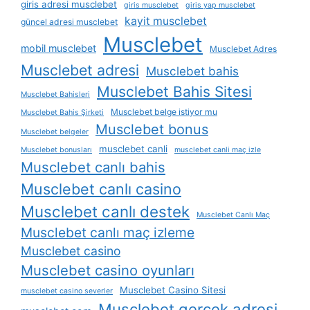
giris adresi musclebet
giris musclebet
giris yap musclebet
kayit musclebet
güncel adresi musclebet
Musclebet
mobil musclebet
Musclebet Adres
Musclebet adresi
Musclebet bahis
Musclebet Bahis Sitesi
Musclebet Bahisleri
Musclebet belge istiyor mu
Musclebet Bahis Şirketi
Musclebet bonus
Musclebet belgeler
musclebet canli
Musclebet bonusları
musclebet canli maç izle
Musclebet canlı bahis
Musclebet canlı casino
Musclebet canlı destek
Musclebet Canlı Maç
Musclebet canlı maç izleme
Musclebet casino
Musclebet casino oyunları
Musclebet Casino Sitesi
musclebet casino severler
Musclebet gerçek adresi