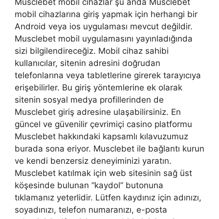
Musclebet mobil cihazlar şu anda Musclebet
mobil cihazlarına giriş yapmak için herhangi bir
Android veya ios uygulaması mevcut değildir.
Musclebet mobil uygulamasını yayınladığında
sizi bilgilendireceğiz. Mobil cihaz sahibi
kullanıcılar, sitenin adresini doğrudan
telefonlarına veya tabletlerine girerek tarayıcıya
erişebilirler. Bu giriş yöntemlerine ek olarak
sitenin sosyal medya profillerinden de
Musclebet giriş adresine ulaşabilirsiniz. En
güncel ve güvenilir çevrimiçi casino platformu
Musclebet hakkındaki kapsamlı kılavuzumuz
burada sona eriyor. Musclebet ile bağlantı kurun
ve kendi benzersiz deneyiminizi yaratın.
Musclebet katılmak için web sitesinin sağ üst
köşesinde bulunan “kaydol” butonuna
tıklamanız yeterlidir. Lütfen kaydınız için adınızı,
soyadınızı, telefon numaranızı, e-posta