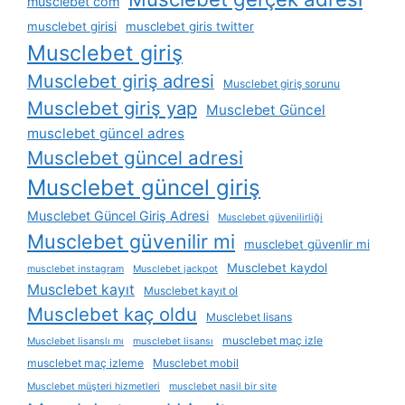
musclebet com
musclebet girisi
musclebet giris twitter
Musclebet giriş
Musclebet giriş adresi
Musclebet giriş sorunu
Musclebet giriş yap
Musclebet Güncel
musclebet güncel adres
Musclebet güncel adresi
Musclebet güncel giriş
Musclebet Güncel Giriş Adresi
Musclebet güvenilirliği
Musclebet güvenilir mi
musclebet güvenlir mi
Musclebet kaydol
musclebet instagram
Musclebet jackpot
Musclebet kayıt
Musclebet kayıt ol
Musclebet kaç oldu
Musclebet lisans
musclebet maç izle
Musclebet lisanslı mı
musclebet lisansı
musclebet maç izleme
Musclebet mobil
Musclebet müşteri hizmetleri
musclebet nasil bir site