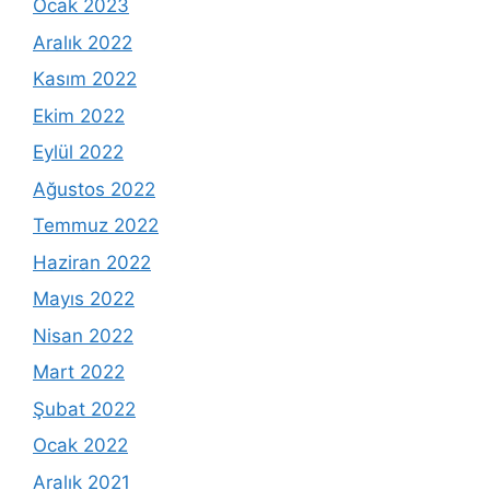
Ocak 2023
Aralık 2022
Kasım 2022
Ekim 2022
Eylül 2022
Ağustos 2022
Temmuz 2022
Haziran 2022
Mayıs 2022
Nisan 2022
Mart 2022
Şubat 2022
Ocak 2022
Aralık 2021