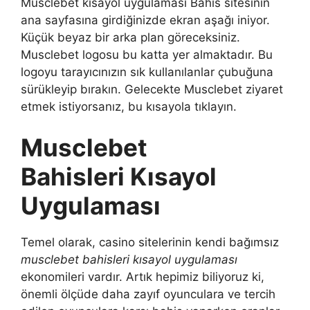
Musclebet kısayol uygulaması Bahis sitesinin
ana sayfasına girdiğinizde ekran aşağı iniyor.
Küçük beyaz bir arka plan göreceksiniz.
Musclebet logosu bu katta yer almaktadır. Bu
logoyu tarayıcınızın sık kullanılanlar çubuğuna
sürükleyip bırakın. Gelecekte Musclebet ziyaret
etmek istiyorsanız, bu kısayola tıklayın.
Musclebet
Bahisleri Kısayol
Uygulaması
Temel olarak, casino sitelerinin kendi bağımsız
musclebet bahisleri kısayol uygulaması
ekonomileri vardır. Artık hepimiz biliyoruz ki,
önemli ölçüde daha zayıf oyunculara ve tercih