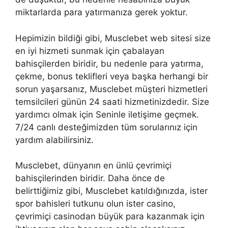
miktarlarda para yatırmanıza gerek yoktur.
Hepimizin bildiği gibi, Musclebet web sitesi size
en iyi hizmeti sunmak için çabalayan
bahisçilerden biridir, bu nedenle para yatırma,
çekme, bonus teklifleri veya başka herhangi bir
sorun yaşarsanız, Musclebet müşteri hizmetleri
temsilcileri günün 24 saati hizmetinizdedir. Size
yardımcı olmak için Seninle iletişime geçmek.
7/24 canlı desteğimizden tüm sorularınız için
yardım alabilirsiniz.
Musclebet, dünyanın en ünlü çevrimiçi
bahisçilerinden biridir. Daha önce de
belirttiğimiz gibi, Musclebet katıldığınızda, ister
spor bahisleri tutkunu olun ister casino,
çevrimiçi casinodan büyük para kazanmak için