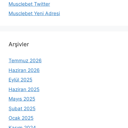
Musclebet Twitter
Musclebet Yeni Adresi
Arşivler
Temmuz 2026
Haziran 2026
Eylül 2025
Haziran 2025
Mayıs 2025
Şubat 2025
Ocak 2025
Kasım 2024