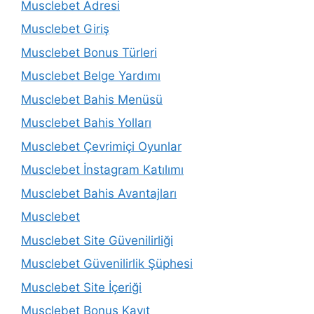
Musclebet Adresi
Musclebet Giriş
Musclebet Bonus Türleri
Musclebet Belge Yardımı
Musclebet Bahis Menüsü
Musclebet Bahis Yolları
Musclebet Çevrimiçi Oyunlar
Musclebet İnstagram Katılımı
Musclebet Bahis Avantajları
Musclebet
Musclebet Site Güvenilirliği
Musclebet Güvenilirlik Şüphesi
Musclebet Site İçeriği
Musclebet Bonus Kayıt