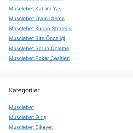
Musclebet Katılım Yaşı
Musclebet Oyun İzleme
Musclebet Kupon Stratejisi
Musclebet Site Önceliği
Musclebet Sorun Önleme
Musclebet Poker Çeşitleri
Kategoriler
Musclebet
Musclebet Giriş
Musclebet Şikayet