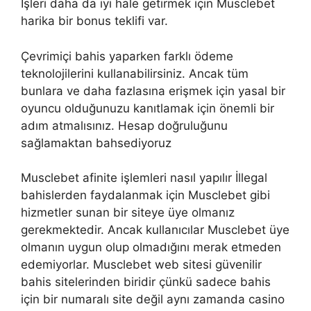
İşleri daha da iyi hale getirmek için Musclebet
harika bir bonus teklifi var.
Çevrimiçi bahis yaparken farklı ödeme
teknolojilerini kullanabilirsiniz. Ancak tüm
bunlara ve daha fazlasına erişmek için yasal bir
oyuncu olduğunuzu kanıtlamak için önemli bir
adım atmalısınız. Hesap doğruluğunu
sağlamaktan bahsediyoruz
Musclebet afinite işlemleri nasıl yapılır İllegal
bahislerden faydalanmak için Musclebet gibi
hizmetler sunan bir siteye üye olmanız
gerekmektedir. Ancak kullanıcılar Musclebet üye
olmanın uygun olup olmadığını merak etmeden
edemiyorlar. Musclebet web sitesi güvenilir
bahis sitelerinden biridir çünkü sadece bahis
için bir numaralı site değil aynı zamanda casino