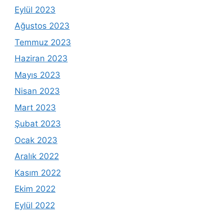
Eylül 2023
Ağustos 2023
Temmuz 2023
Haziran 2023
Mayıs 2023
Nisan 2023
Mart 2023
Şubat 2023
Ocak 2023
Aralık 2022
Kasım 2022
Ekim 2022
Eylül 2022