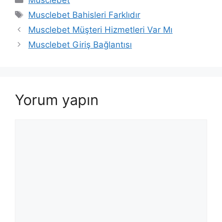
Musclebet
Etiketler
Musclebet Bahisleri Farklıdır
Musclebet Müşteri Hizmetleri Var Mı
Musclebet Giriş Bağlantısı
Yorum yapın
Yorum