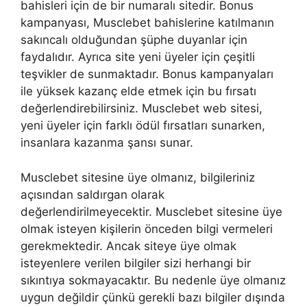
bahisleri için de bir numaralı sitedir. Bonus
kampanyası, Musclebet bahislerine katılmanın
sakıncalı olduğundan şüphe duyanlar için
faydalıdır. Ayrıca site yeni üyeler için çeşitli
teşvikler de sunmaktadır. Bonus kampanyaları
ile yüksek kazanç elde etmek için bu fırsatı
değerlendirebilirsiniz. Musclebet web sitesi,
yeni üyeler için farklı ödül fırsatları sunarken,
insanlara kazanma şansı sunar.
Musclebet sitesine üye olmanız, bilgileriniz
açısından saldırgan olarak
değerlendirilmeyecektir. Musclebet sitesine üye
olmak isteyen kişilerin önceden bilgi vermeleri
gerekmektedir. Ancak siteye üye olmak
isteyenlere verilen bilgiler sizi herhangi bir
sıkıntıya sokmayacaktır. Bu nedenle üye olmanız
uygun değildir çünkü gerekli bazı bilgiler dışında