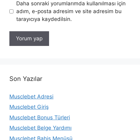
İnternet
Daha sonraki yorumlarımda kullanılması için
sitesi
adım, e-posta adresim ve site adresim bu
tarayıcıya kaydedilsin.
Son Yazılar
Musclebet Adresi
Musclebet Giriş
Musclebet Bonus Türleri
Musclebet Belge Yardımı
Musclebet Bahis Menüsü