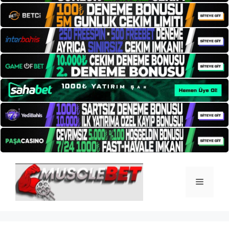
İçeriğe
atla
Menü