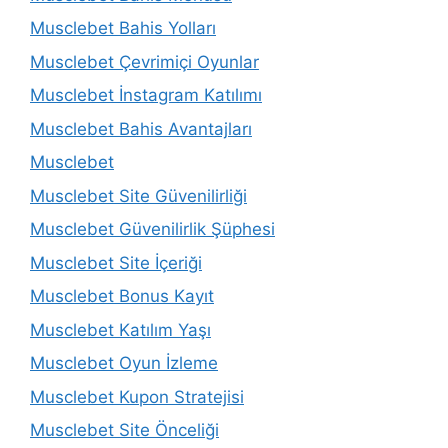
Musclebet Bahis Yolları
Musclebet Çevrimiçi Oyunlar
Musclebet İnstagram Katılımı
Musclebet Bahis Avantajları
Musclebet
Musclebet Site Güvenilirliği
Musclebet Güvenilirlik Şüphesi
Musclebet Site İçeriği
Musclebet Bonus Kayıt
Musclebet Katılım Yaşı
Musclebet Oyun İzleme
Musclebet Kupon Stratejisi
Musclebet Site Önceliği