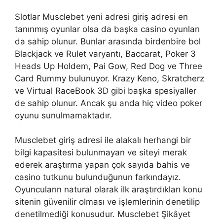
Slotlar Musclebet yeni adresi giriş adresi en
tanınmış oyunlar olsa da başka casino oyunları
da sahip olunur. Bunlar arasında birdenbire bol
Blackjack ve Rulet varyantı, Baccarat, Poker 3
Heads Up Holdem, Pai Gow, Red Dog ve Three
Card Rummy bulunuyor. Krazy Keno, Skratcherz
ve Virtual RaceBook 3D gibi başka spesiyaller
de sahip olunur. Ancak şu anda hiç video poker
oyunu sunulmamaktadır.
Musclebet giriş adresi ile alakalı herhangi bir
bilgi kapasitesi bulunmayan ve siteyi merak
ederek araştırma yapan çok sayıda bahis ve
casino tutkunu bulunduğunun farkındayız.
Oyuncuların natural olarak ilk araştırdıkları konu
sitenin güvenilir olması ve işlemlerinin denetilip
denetilmediği konusudur. Musclebet Şikâyet