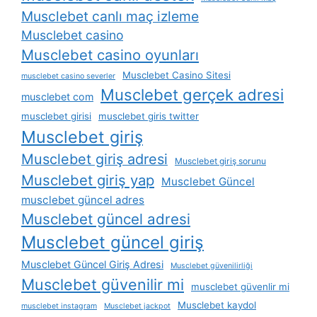
Musclebet canlı maç izleme
Musclebet casino
Musclebet casino oyunları
Musclebet Casino Sitesi
musclebet casino severler
Musclebet gerçek adresi
musclebet com
musclebet girisi
musclebet giris twitter
Musclebet giriş
Musclebet giriş adresi
Musclebet giriş sorunu
Musclebet giriş yap
Musclebet Güncel
musclebet güncel adres
Musclebet güncel adresi
Musclebet güncel giriş
Musclebet Güncel Giriş Adresi
Musclebet güvenilirliği
Musclebet güvenilir mi
musclebet güvenlir mi
Musclebet kaydol
musclebet instagram
Musclebet jackpot