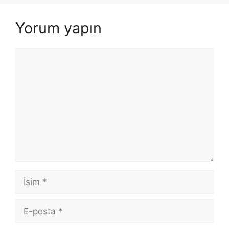
Yorum yapın
Yorum
İsim
E-
posta