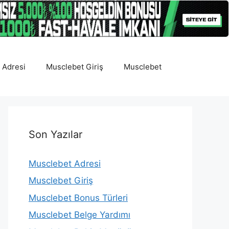
 Adresi
Musclebet Giriş
Musclebet
Son Yazılar
Musclebet Adresi
Musclebet Giriş
Musclebet Bonus Türleri
Musclebet Belge Yardımı